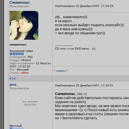
Синкипопас_
Опубликовано 20 Декабря 2007, 17:14:19
Пользователь
уф... наматюкалсо))
я за кароч....
есси реально выйдет поднять клансайт)))
да и маги нам нужны)))
+ чел вроде по общению гуут))
синкипопас
--------------------
CD тихо, и не DVD меня... (с)
Форумский чувак
Сообщений:
582
Откуда:
Ukraine
Зарегистрирован:
22 Августа
2007, 17:40:30
Пол:
Женский
^ наверх ^
Статус:
offline
# 24
arre_
Опубликовано 20 Декабря 2007, 17:19:51
Пользователь
Синкипопас
, спс =)
Клан-сайтом действительно постараюсь заня
задания на работу.
Маг-комплект одел вроде, на мне можно пос
махинациями =)) =) Посох новый есть (оникса
мирки в здоровье) и на статы (лишнее после 
на +3интеллекта сделать.
Местный