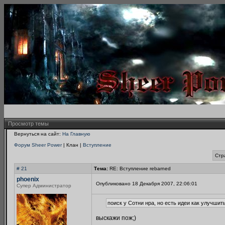
Просмотр темы
Вернуться на сайт:
На Главную
Форум Sheer Power
| Клан |
Вступление
Стр
# 21
Тема:
RE: Вступление rebarned
phoenix
Опубликовано 18 Декабря 2007, 22:06:01
Супер Администратор
поиск у Сотни нра, но есть идеи как улучшит
выскажи пож;)