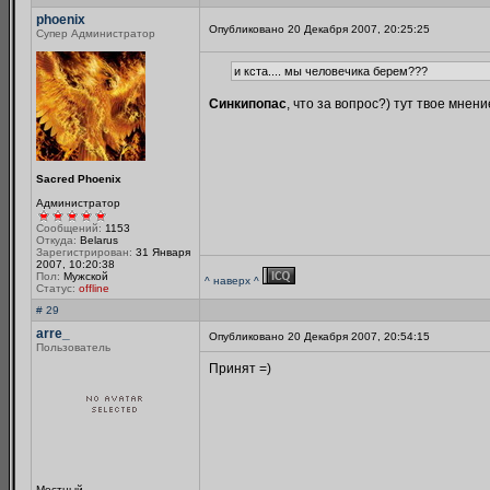
phoenix
Опубликовано 20 Декабря 2007, 20:25:25
Супер Администратор
и кста.... мы человечика берем???
Синкипопас
, что за вопрос?) тут твое мнен
Sacred Phoenix
Администратор
Сообщений:
1153
Откуда:
Belarus
Зарегистрирован:
31 Января
2007, 10:20:38
Пол:
Мужской
^ наверх ^
Статус:
offline
# 29
arre_
Опубликовано 20 Декабря 2007, 20:54:15
Пользователь
Принят =)
Местный