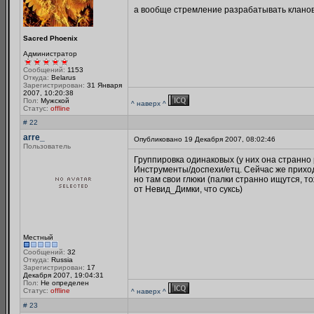
а вообще стремление разрабатывать клановы
Sacred Phoenix
Администратор
Сообщений:
1153
Откуда:
Belarus
Зарегистрирован:
31 Января
2007, 10:20:38
Пол:
Мужской
^ наверх ^
Статус:
offline
# 22
arre_
Опубликовано 19 Декабря 2007, 08:02:46
Пользователь
Группировка одинаковых (у них она странно 
Инструменты/доспехи/етц. Сейчас же приходи
но там свои глюки (палки странно ищутся, т
от Невид_Димки, что суксь)
Местный
Сообщений:
32
Откуда:
Russia
Зарегистрирован:
17
Декабря 2007, 19:04:31
Пол:
Не определен
Статус:
offline
^ наверх ^
# 23