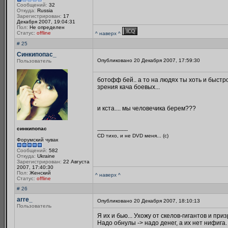
Сообщений:
32
Откуда:
Russia
Зарегистрирован:
17
Декабря 2007, 19:04:31
Пол:
Не определен
Статус:
offline
^ наверх ^
# 25
Синкипопас_
Опубликовано 20 Декабря 2007, 17:59:30
Пользователь
ботофф бей.. а то на людях ты хоть и быстр
зрения кача боевых...
и кста.... мы человечика берем???
синкипопас
--------------------
CD тихо, и не DVD меня... (с)
Форумский чувак
Сообщений:
582
Откуда:
Ukraine
Зарегистрирован:
22 Августа
2007, 17:40:30
Пол:
Женский
^ наверх ^
Статус:
offline
# 26
arre_
Опубликовано 20 Декабря 2007, 18:10:13
Пользователь
Я их и бью... Ухожу от скелов-гигантов и при
Надо обнулы -> надо денег, а их нет нифига.