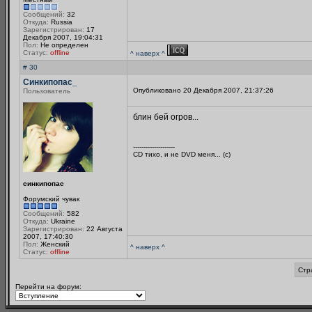
Сообщений:
32
Откуда:
Russia
Зарегистрирован:
17
Декабря 2007, 19:04:31
Пол:
Не определен
Статус:
offline
^ наверх ^
# 30
Синкипопас_
Опубликовано 20 Декабря 2007, 21:37:26
Пользователь
блин бей огров...
--------------------
CD тихо, и не DVD меня... (с)
синкипопас
Форумский чувак
Сообщений:
582
Откуда:
Ukraine
Зарегистрирован:
22 Августа
2007, 17:40:30
Пол:
Женский
^ наверх ^
Статус:
offline
Стр
Перейти на форум: