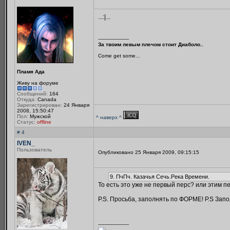
...:|...
--------------------
За твоим левым плечом стоит Диаболо..
Come get some...
Пламя Ада
Живу на форуме
Сообщений:
164
Откуда:
Canada
Зарегистрирован:
24 Января
2008, 15:50:47
Пол:
Мужской
^ наверх ^
Статус:
offline
# 4
IVEN_
Пользователь
Опубликовано 25 Января 2009, 09:15:15
9. ПчПч. Казачья Сечь.Река Времени.
То есть это уже не первый перс? или этим п
P.S. Просьба, заполнять по ФОРМЕ! P.S Запо
--------------------