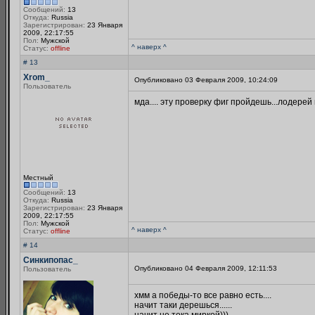
Сообщений:
13
Откуда:
Russia
Зарегистрирован:
23 Января
2009, 22:17:55
Пол:
Мужской
^ наверх ^
Статус:
offline
# 13
Xrom_
Опубликовано 03 Февраля 2009, 10:24:09
Пользователь
мда.... эту проверку фиг пройдешь...лодерей 
Местный
Сообщений:
13
Откуда:
Russia
Зарегистрирован:
23 Января
2009, 22:17:55
Пол:
Мужской
^ наверх ^
Статус:
offline
# 14
Синкипопас_
Опубликовано 04 Февраля 2009, 12:11:53
Пользователь
хмм а победы-то все равно есть....
начит таки дерешься......