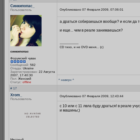
Синкипопас_
Опубликовано 07 Февраля 2009, 07:06:01
Пользователь
а драться собираешься вообще? и если да то
и еще... чем в реале занимаешься?
--------------------
CD тихо, и не DVD меня... (с)
синкипопас
Форумский чувак
Сообщений:
582
Откуда:
Ukraine
Зарегистрирован:
22 Августа
2007, 17:40:30
Пол:
Женский
^ наверх ^
Статус:
offline
# 17
Xrom_
Опубликовано 07 Февраля 2009, 12:43:44
Пользователь
c 10 или с 11 лвла буду драться! в реале у
и машины;)
Местный