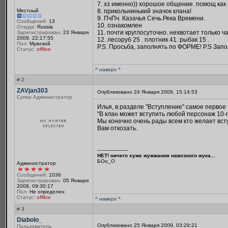
7. хз именно)) хорошое общение. помощ как в
Местный
8. прикольнинький значок клана!
9. ПчПч. Казачья Сечь.Река Времени.
Сообщений:
13
10. ознакомлен
Откуда:
Russia
11. почти круглосуточно. нехвотает только ча
Зарегистрирован:
23 Января
2009, 22:17:55
12. лесоруб 25 . плотник 41. рыбак 15 .
Пол:
Мужской
P.S. Просьба, заполнять по ФОРМЕ! P.S Запол
Статус:
offline
^ наверх ^
# 2
ZAVjan303
Опубликовано 24 Января 2009, 15:14:53
Супер Администратор
Илья, в разделе "Вступление" самое первое
"В клан может вступить любой персонаж 10-г
Мы конечно очень рады всем кто желает вс
Вам откозать.
--------------------
НЕТ! ничего хуже жужжания навозного жука...
БОo_O
Администратор
Сообщений:
1036
Зарегистрирован:
05 Января
2008, 09:30:17
Пол:
Не определен
Статус:
offline
^ наверх ^
# 3
Diabolo_
Опубликовано 25 Января 2009, 03:29:21
Пользователь