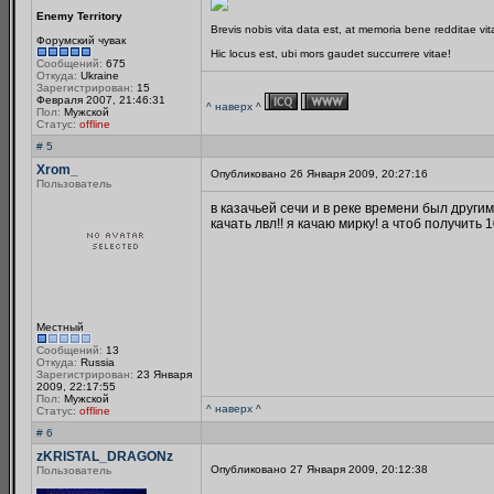
Enemy Territory
Brevis nobis vita data est, at memoria bene redditae vi
Форумский чувак
Hic locus est, ubi mors gaudet succurrere vitae!
Сообщений:
675
Откуда:
Ukraine
Зарегистрирован:
15
Февраля 2007, 21:46:31
^ наверх ^
Пол:
Мужской
Статус:
offline
# 5
Xrom_
Опубликовано 26 Января 2009, 20:27:16
Пользователь
в казачьей сечи и в реке времени был другим
качать лвл!! я качаю мирку! а чтоб получить 1
Местный
Сообщений:
13
Откуда:
Russia
Зарегистрирован:
23 Января
2009, 22:17:55
Пол:
Мужской
^ наверх ^
Статус:
offline
# 6
zKRISTAL_DRAGONz
Опубликовано 27 Января 2009, 20:12:38
Пользователь