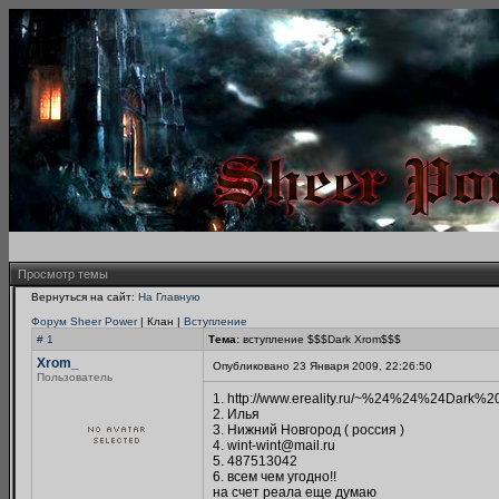
Просмотр темы
Вернуться на сайт:
На Главную
Форум Sheer Power
| Клан |
Вступление
# 1
Тема:
вступление $$$Dark Xrom$$$
Xrom_
Опубликовано 23 Января 2009, 22:26:50
Пользователь
1. http://www.ereality.ru/~%24%24%24Dar
2. Илья
3. Нижний Новгород ( россия )
4. wint-wint@mail.ru
5. 487513042
6. всем чем угодно!!
на счет реала еще думаю