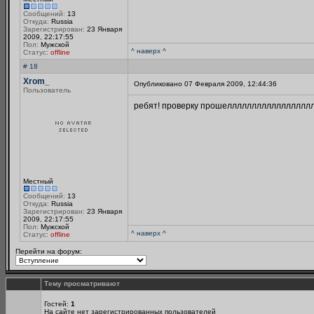
Сообщений:
13
Откуда:
Russia
Зарегистрирован:
23 Января
2009, 22:17:55
Пол:
Мужской
^ наверх ^
Статус:
offline
# 18
Xrom_
Опубликовано 07 Февраля 2009, 12:44:36
Пользователь
ребят! проверку прошеллллллллллллллллллл
Местный
Сообщений:
13
Откуда:
Russia
Зарегистрирован:
23 Января
2009, 22:17:55
Пол:
Мужской
^ наверх ^
Статус:
offline
Перейти на форум:
Тему просматривают
Гостей:
1
На сайте нет зарегистрированных пользователей