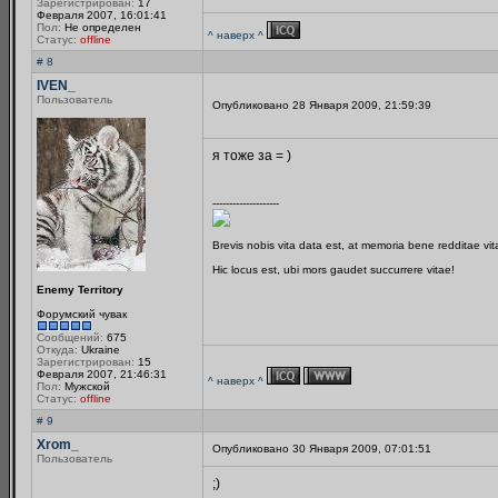
Зарегистрирован:
17
Февраля 2007, 16:01:41
Пол:
Не определен
^ наверх ^
Статус:
offline
# 8
IVEN_
Пользователь
Опубликовано 28 Января 2009, 21:59:39
я тоже за = )
--------------------
Brevis nobis vita data est, at memoria bene redditae vi
Hic locus est, ubi mors gaudet succurrere vitae!
Enemy Territory
Форумский чувак
Сообщений:
675
Откуда:
Ukraine
Зарегистрирован:
15
Февраля 2007, 21:46:31
^ наверх ^
Пол:
Мужской
Статус:
offline
# 9
Xrom_
Опубликовано 30 Января 2009, 07:01:51
Пользователь
;)