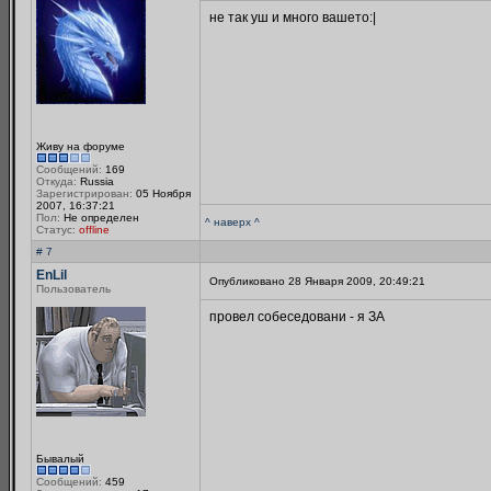
не так уш и много вашето:|
Живу на форуме
Сообщений:
169
Откуда:
Russia
Зарегистрирован:
05 Ноября
2007, 16:37:21
Пол:
Не определен
^ наверх ^
Статус:
offline
# 7
EnLil
Опубликовано 28 Января 2009, 20:49:21
Пользователь
провел собеседовани - я ЗА
Бывалый
Сообщений:
459