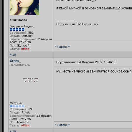
начит не тока миркой)))
а какой миркой в основном занимаццо хочеш
синкипопас
--------------------
CD тихо, и не DVD меня... (с)
Форумский чувак
Сообщений:
582
Откуда:
Ukraine
Зарегистрирован:
22 Августа
2007, 17:40:30
Пол:
Женский
^ наверх ^
Статус:
offline
# 15
Xrom_
Опубликовано 04 Февраля 2009, 13:46:00
Пользователь
ну....есть немного))) заниматься собираюсь п
Местный
Сообщений:
13
Откуда:
Russia
Зарегистрирован:
23 Января
2009, 22:17:55
Пол:
Мужской
^ наверх ^
Статус:
offline
# 16