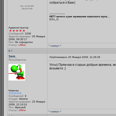
собраться к Вам:(
--------------------
НЕТ! ничего хуже жужжания навозного жука...
БОo_O
Администратор
Сообщений:
1036
Зарегистрирован:
05 Января
2008, 09:30:17
Пол:
Не определен
Статус:
offline
^ наверх ^
# 7
Sem_
Опубликовано 26 Января 2009, 11:29:29
Пользователь
Ухты) Прям как в старые добрые времена, мо
возьмете ;)
Новичек
Сообщений:
9
Откуда:
Ukraine
Зарегистрирован:
25 Января
2009, 22:10:01
Пол:
Мужской
Статус:
offline
^ наверх ^