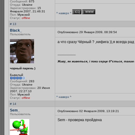
Сообщений:
675
Откуда:
Ukraine
Зарегистрирован:
15
Февраля 2007, 21:46:31
^ наверх ^
Пол:
Мужской
Статус:
offline
# 13
Black_
Опубликовано 29 Января 2009, 08:39:54
Пользователь
а что сразу Чёрный ? ,нифига )),я всегда рад
--------------------
Живу, як живеться, і поки серце б"ється, таким 
чорный парень )
Бывалый
Сообщений:
283
Откуда:
Ukraine
Зарегистрирован:
20 Июня
2007, 22:27:10
Пол:
Мужской
^ наверх ^
Статус:
offline
# 14
Sem_
Опубликовано 02 Февраля 2009, 13:19:21
Пользователь
Sem - проверка пройдена