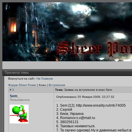
Просмотр темы
Вернуться на сайт:
На Главную
Форум Sheer Power
| Клан |
Вступление
# 1
Тема:
Заявка на вступление в клан Sem
Sem_
Опубликовано 25 Января 2009, 22:27:32
Пользователь
1. Sem [12]. http://www.ereality.ru/info74005
2. Сергей
3. Киев, Украина
4. Romanov.s.v@mail.ru
5. 380256131
6. Таковых неимееться.
7. Та скучно одному) Ну и давненько небыл в