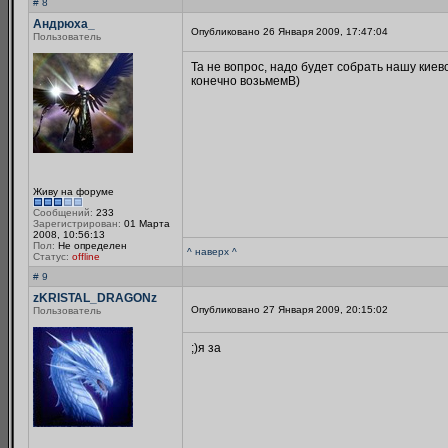
# 8
Андрюха_
Опубликовано 26 Января 2009, 17:47:04
Пользователь
Та не вопрос, надо будет собрать нашу киевс
конечно возьмемB)
Живу на форуме
Сообщений:
233
Зарегистрирован:
01 Марта
2008, 10:56:13
Пол:
Не определен
^ наверх ^
Статус:
offline
# 9
zKRISTAL_DRAGONz
Опубликовано 27 Января 2009, 20:15:02
Пользователь
;)я за