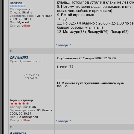
клана... Потом под устал и в кланы не лез о
Новичек
8. Потому что меня сюда пригласили, и мне
Сообщений:
9
после чего собсно и пригласил))
Откуда:
Ukraine
9. В этой игре никогда.
Зарегистрирован:
25 Января
10. Да
2009, 22:10:01
Пол:
Мужской
11. По будням обычно с 20.00 и до 1.00 по с
Статус:
offline
бывает совсем чуть чуть =)
12. Металург(78), Лесоруб(76), Повар (62)
^ наверх ^
# 2
ZAVjan303
Опубликовано 25 Января 2009, 22:32:06
Супер Администратор
f_emo_77
--------------------
НЕТ! ничего хуже жужжания навозного жука...
БОo_O
Администратор
Сообщений:
1036
Зарегистрирован:
05 Января
2008, 09:30:17
Пол:
Не определен
Статус:
offline
^ наверх ^
# 3
Андрюха_