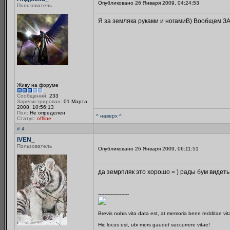
Опубликовано 26 Января 2009, 04:24:53
Пользователь
Я за земляка руками и ногамиB) Вообщем ЗА!
Живу на форуме
Сообщений:
233
Зарегистрирован:
01 Марта
2008, 10:56:13
Пол:
Не определен
^ наверх ^
Статус:
offline
# 4
IVEN_
Пользователь
Опубликовано 26 Января 2009, 06:11:51
да земрпляк это хорошо = ) рады бум видеть 
--------------------
Brevis nobis vita data est, at memoria bene redditae vi
Hic locus est, ubi mors gaudet succurrere vitae!