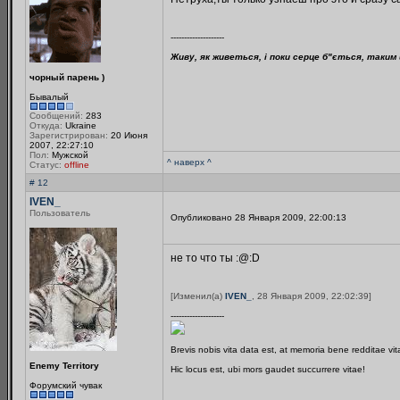
--------------------
Живу, як живеться, і поки серце б"ється, таким 
чорный парень )
Бывалый
Сообщений:
283
Откуда:
Ukraine
Зарегистрирован:
20 Июня
2007, 22:27:10
Пол:
Мужской
^ наверх ^
Статус:
offline
# 12
IVEN_
Пользователь
Опубликовано 28 Января 2009, 22:00:13
не то что ты :@:D
[Изменил(а)
IVEN_
, 28 Января 2009, 22:02:39]
--------------------
Brevis nobis vita data est, at memoria bene redditae vi
Enemy Territory
Hic locus est, ubi mors gaudet succurrere vitae!
Форумский чувак