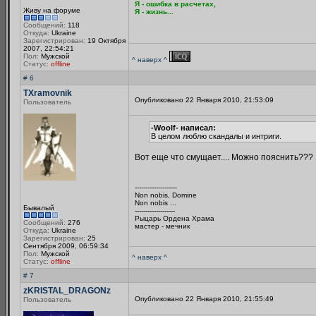
Я - ошибка в расчетах,
Живу на форуме
Я - жизнь...
Сообщений:
118
Откуда:
Ukraine
Зарегистрирован:
19 Октября
2007, 22:54:21
Пол:
Мужской
^ наверх ^
Статус:
offline
# 6
TXramovnik
Опубликовано 22 Января 2010, 21:53:09
Пользователь
-Woolf- написал:
В целом люблю скандалы и интриги.
Вот еще что смущает.... Можно пояснить??? 
--------------------
Non nobis, Domine
Non nobis ...
Бывалый
-------------------
Рыцарь Ордена Храма
Сообщений:
276
мастер - мечник
Откуда:
Ukraine
Зарегистрирован:
25
Сентября 2009, 06:59:34
Пол:
Мужской
^ наверх ^
Статус:
offline
# 7
zKRISTAL_DRAGONz
Опубликовано 22 Января 2010, 21:55:49
Пользователь