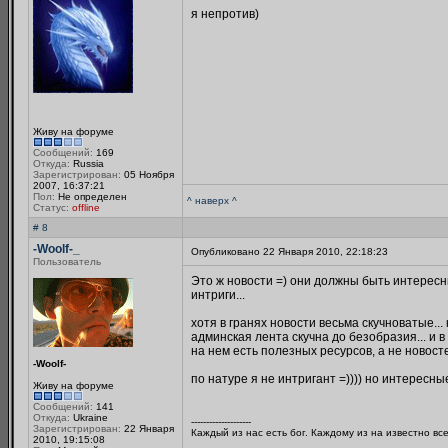
я непротив)
Живу на форуме
Сообщений:
169
Откуда:
Russia
Зарегистрирован:
05 Ноября
2007, 16:37:21
Пол:
Не определен
^ наверх ^
Статус:
offline
# 8
-Woolf-_
Опубликовано 22 Января 2010, 22:18:23
Пользователь
Это ж новости =) они должны быть интересн
интриги...
хотя в гранях новости весьма скучноватые... 
админская лента скучна до безобразия... и в
на нем есть полезных ресурсов, а не новост
-Woolf-
по натуре я не интригант =)))) но интересн
Живу на форуме
Сообщений:
141
Откуда:
Ukraine
--------------------
Зарегистрирован:
22 Января
Каждый из нас есть бог. Каждому из на известно вс
2010, 19:15:08