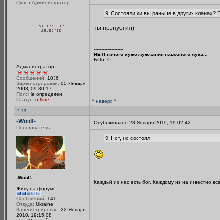
Супер Администратор
9. Состояли ли вы раньше в других кланах? Е
ты пропустил)
--------------------
НЕТ! ничего хуже жужжания навозного жука...
БОo_O
Администратор
Сообщений:
1036
Зарегистрирован:
05 Января
2008, 09:30:17
Пол:
Не определен
Статус:
offline
^ наверх ^
# 13
-Woolf-_
Опубликовано 23 Января 2010, 19:02:42
Пользователь
9. Нет, не состоял.
--------------------
-Woolf-
Каждый из нас есть бог. Каждому из на известно вс
Живу на форуме
Сообщений:
141
Откуда:
Ukraine
Зарегистрирован:
22 Января
2010, 19:15:08