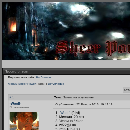
Просмотр темы
Вернуться на сайт:
На Главную
Форум Sheer Power
| Клан |
Вступление
Стр
# 1
Тема:
Заявка на вступление.
-Woolf-_
Опубликовано 22 Января 2010, 19:42:19
Пользователь
1.
-Woolf-
(9 lvl)
2. Михаил. 20 лет.
3. Украина / Киев.
4. wf22@i.ua
5. 252-185-183