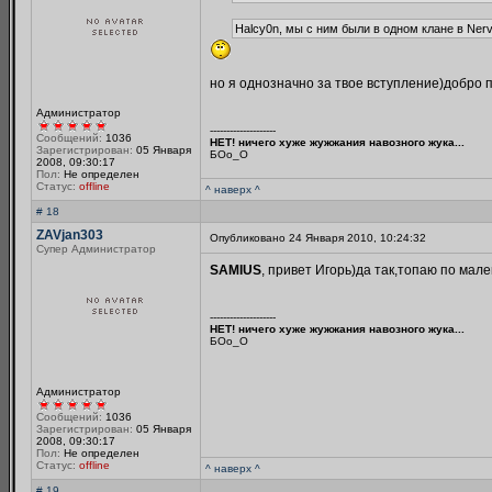
Halcy0n, мы с ним были в одном клане в Nerv
но я однозначно за твое вступление)добро 
Администратор
--------------------
Сообщений:
1036
НЕТ! ничего хуже жужжания навозного жука...
Зарегистрирован:
05 Января
БОo_O
2008, 09:30:17
Пол:
Не определен
Статус:
offline
^ наверх ^
# 18
ZAVjan303
Опубликовано 24 Января 2010, 10:24:32
Супер Администратор
SAMIUS
, привет Игорь)да так,топаю по мале
--------------------
НЕТ! ничего хуже жужжания навозного жука...
БОo_O
Администратор
Сообщений:
1036
Зарегистрирован:
05 Января
2008, 09:30:17
Пол:
Не определен
Статус:
offline
^ наверх ^
# 19