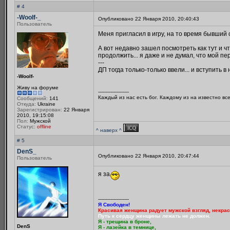
# 4
-Woolf-_
Опубликовано 22 Января 2010, 20:40:43
Пользователь
Меня пригласил в игру, на то время бывший с
А вот недавно зашел посмотреть как тут и чт
продолжить... я даже и не думал, что мой пер
---
ДП тогда только-только ввели... и вступить в
-Woolf-
Живу на форуме
--------------------
Каждый из нас есть бог. Каждому из на известно вс
Сообщений:
141
Откуда:
Ukraine
Зарегистрирован:
22 Января
2010, 19:15:08
Пол:
Мужской
Статус:
offline
^ наверх ^
# 5
DenS_
Опубликовано 22 Января 2010, 20:47:44
Пользователь
я за
--------------------
Я Свободен!
Красивая женщина радует мужской взгляд, некрас
Путь к сердцу женщины лежать не должен.
Я - трещина в броне,
DenS
Я - лазейка в темнице,