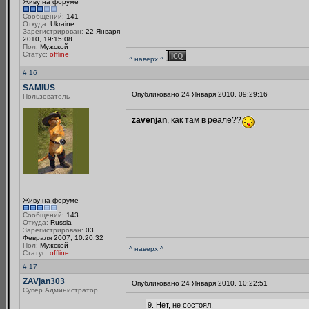
Живу на форуме
Сообщений:
141
Откуда:
Ukraine
Зарегистрирован:
22 Января
2010, 19:15:08
Пол:
Мужской
Статус:
offline
^ наверх ^
# 16
SAMIUS
Опубликовано 24 Января 2010, 09:29:16
Пользователь
zavenjan
, как там в реале??
Живу на форуме
Сообщений:
143
Откуда:
Russia
Зарегистрирован:
03
Февраля 2007, 10:20:32
Пол:
Мужской
^ наверх ^
Статус:
offline
# 17
ZAVjan303
Опубликовано 24 Января 2010, 10:22:51
Супер Администратор
9. Нет, не состоял.