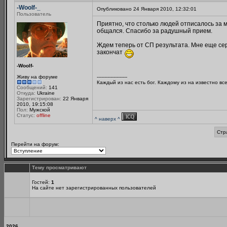
-Woolf-_
Опубликовано 24 Января 2010, 12:32:01
Пользователь
Приятно, что столько людей отписалось за мо
общался. Спасибо за радушный прием.
Ждем теперь от СП результата. Мне еще сере
закончат
-Woolf-
Живу на форуме
--------------------
Каждый из нас есть бог. Каждому из на известно вс
Сообщений:
141
Откуда:
Ukraine
Зарегистрирован:
22 Января
2010, 19:15:08
Пол:
Мужской
Статус:
offline
^ наверх ^
Стр
Перейти на форум:
Тему просматривают
Гостей:
1
На сайте нет зарегистрированных пользователей
2026