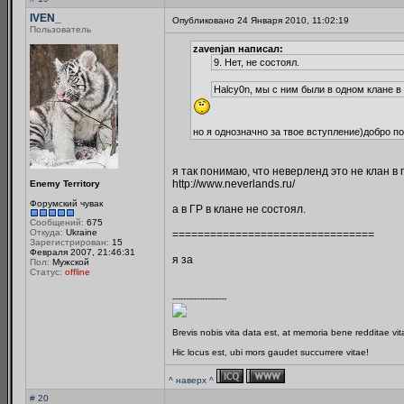
IVEN_
Опубликовано 24 Января 2010, 11:02:19
Пользователь
zavenjan написал:
9. Нет, не состоял.
Halcy0n, мы с ним были в одном клане в
но я однозначно за твое вступление)добро п
я так понимаю, что неверленд это не клан в г
http://www.neverlands.ru/
Enemy Territory
Форумский чувак
а в ГР в клане не состоял.
Сообщений:
675
Откуда:
Ukraine
================================
Зарегистрирован:
15
Февраля 2007, 21:46:31
я за
Пол:
Мужской
Статус:
offline
--------------------
Brevis nobis vita data est, at memoria bene redditae vi
Hic locus est, ubi mors gaudet succurrere vitae!
^ наверх ^
# 20