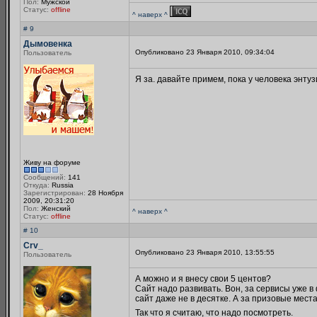
Пол:
Мужской
Статус:
offline
^ наверх ^
# 9
Дымовенка
Опубликовано 23 Января 2010, 09:34:04
Пользователь
Я за. давайте примем, пока у человека энту
Живу на форуме
Сообщений:
141
Откуда:
Russia
Зарегистрирован:
28 Ноября
2009, 20:31:20
Пол:
Женский
^ наверх ^
Статус:
offline
# 10
Crv_
Опубликовано 23 Января 2010, 13:55:55
Пользователь
А можно и я внесу свои 5 центов?
Сайт надо развивать. Вон, за сервисы уже в
сайт даже не в десятке. А за призовые мест
Так что я считаю, что надо посмотреть.