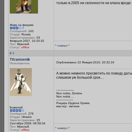
только в 2005 ни склонности ни клана вроде 
Живу на форуме
Сообщений:
143
Откуда:
Russia
Зарегистрирован:
03
Февраля 2007, 10:20:32
Пол:
Мужской
^ наверх ^
Статус:
offline
# 3
TXramovnik
Опубликовано 22 Января 2010, 20:32:24
Пользователь
А можно немного просветить по поводу даты 
слишком уж большой срок....
--------------------
Non nobis, Domine
Non nobis ...
-------------------
Рыцарь Ордена Храма
мастер - мечник
Бывалый
Сообщений:
276
Откуда:
Ukraine
Зарегистрирован:
25
Сентября 2009, 06:59:34
Пол:
Мужской
^ наверх ^
Статус:
offline