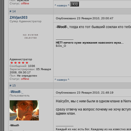
Пол:
Мужской
Статус:
offline
^ наверх ^
# 14
ZAVjan303
Опубликовано 23 Января 2010, 20:00:47
Супер Администратор
-Woolf-
, тогда кто тот бывший соклан кто теб
--------------------
НЕТ! ничего хуже жужжания навозного жука...
БОo_O
Администратор
Сообщений:
1036
Зарегистрирован:
05 Января
2008, 09:30:17
Пол:
Не определен
Статус:
offline
^ наверх ^
# 15
-Woolf-_
Опубликовано 23 Января 2010, 21:48:19
Пользователь
Halcy0n, мы с ним были в одном клане в Nerv
сразу отвечу на вопрос почему не хочу вступ
админ клан.
-Woolf-
--------------------
Каждый из нас есть бог. Каждому из на известно вс