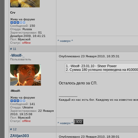
Crv
Живу на форуме
Сообщений:
150
Откуда:
Russia
Зарегистрирован:
01
Декабря 2009, 16:41:21
Пол:
Мужской
^ наверх ^
Статус:
offline
# 11
-Woolf-_
Опубликовано 23 Января 2010, 16:35:31
Пользователь
1. -Woolf- 23.01.10 - Sheer Power
2. Сумма 180 успешно переведена на #10000
Осталось дело за СП.
-Woolf-
--------------------
Живу на форуме
Каждый из нас есть бог. Каждому из на известно вс
Сообщений:
141
Откуда:
Ukraine
Зарегистрирован:
22 Января
2010, 19:15:08
Пол:
Мужской
Статус:
offline
^ наверх ^
# 12
ZAVjan303
Опубликовано 23 Января 2010, 18:38:01