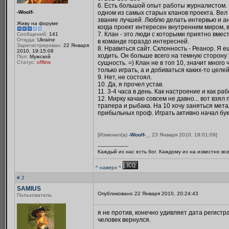
6. Есть большой опыт работы журналистом. К
-Woolf-
одном из самых старых кланов проекта. Вел
звание лучшей. Люблю делать интервью и ан
Живу на форуме
когда проект интересен внутренним миром, 
7. Клан - это люди с которыми приятно вмес
Сообщений:
141
Откуда:
Ukraine
в команде гораздо интересней.
Зарегистрирован:
22 Января
8. Нравиться сайт. Склонность - Реанор. Я е
2010, 19:15:08
ходить. Он больше всего на темную сторону п
Пол:
Мужской
Статус:
offline
сущность. =) Клан не в топ 10, значит много
только играть, а и добиваться каких-то целей
9. Нет, не состоял.
10. Да, я прочел устав.
11. 3-4 часа в день. Как настроение и как ра
12. Мирку качаю совсем не давно... вот взя
трапера и рыбака. На 10 хочу заняться мета
прибыльных проф. Играть активно начал бук
[Изменил(а)
-Woolf-_
, 23 Января 2010, 19:01:09]
--------------------
Каждый из нас есть бог. Каждому из на известно вс
^ наверх ^
# 2
SAMIUS
Опубликовано 22 Января 2010, 20:24:43
Пользователь
я не против, конечно удивляет дата регистр
человек вернулся.