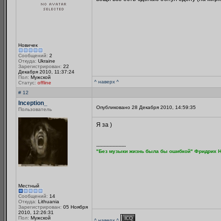
Новичек
Сообщений:
2
Откуда:
Ukraine
Зарегистрирован:
22
Декабря 2010, 11:37:24
Пол:
Мужской
^ наверх ^
Статус:
offline
# 12
Inception_
Опубликовано 28 Декабря 2010, 14:59:35
Пользователь
Я за )
--------------------
"Без музыки жизнь была бы ошибкой" Фридрих Н
Местный
Сообщений:
14
Откуда:
Lithuania
Зарегистрирован:
05 Ноября
2010, 12:26:31
Пол:
Мужской
^ наверх ^