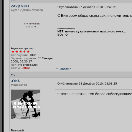
ZAVjan303
Опубликовано 27 Декабря 2010, 21:48:51
Супер Администратор
С Виктором общался,оставил положительно
--------------------
НЕТ! ничего хуже жужжания навозного жука...
БОo_O
Администратор
Сообщений:
1036
Зарегистрирован:
05 Января
2008, 09:30:17
Пол:
Не определен
Статус:
offline
^ наверх ^
# 9
-Olaf-
Опубликовано 28 Декабря 2010, 08:03:25
Модератор
я тоже не против, тем более собеседовани
Бывалый