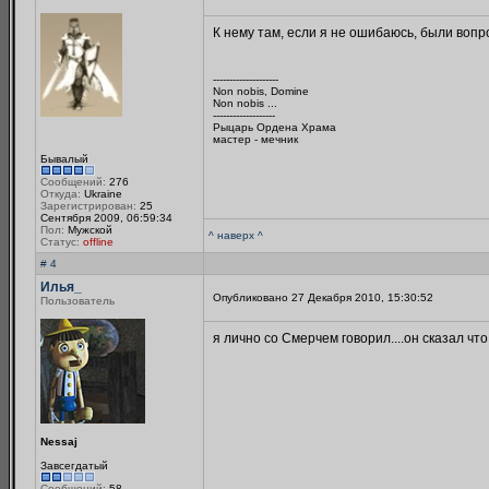
К нему там, если я не ошибаюсь, были вопр
--------------------
Non nobis, Domine
Non nobis ...
-------------------
Рыцарь Ордена Храма
мастер - мечник
Бывалый
Сообщений:
276
Откуда:
Ukraine
Зарегистрирован:
25
Сентября 2009, 06:59:34
Пол:
Мужской
^ наверх ^
Статус:
offline
# 4
Илья_
Опубликовано 27 Декабря 2010, 15:30:52
Пользователь
я лично со Смерчем говорил....он сказал что
Nessaj
Завсегдатый
Сообщений:
58