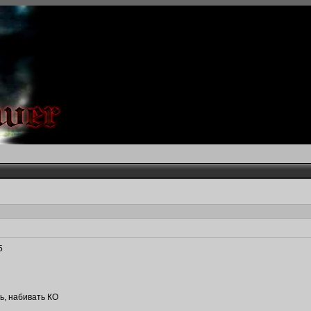
5
ть, набивать КО