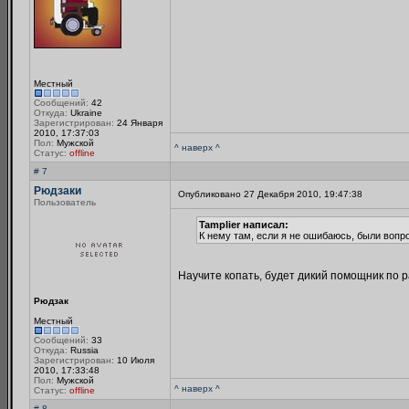
Местный
Сообщений:
42
Откуда:
Ukraine
Зарегистрирован:
24 Января
2010, 17:37:03
Пол:
Мужской
^ наверх ^
Статус:
offline
# 7
Рюдзаки
Опубликовано 27 Декабря 2010, 19:47:38
Пользователь
Tamplier написал:
К нему там, если я не ошибаюсь, были вопр
Научите копать, будет дикий помощник по ра
Рюдзак
Местный
Сообщений:
33
Откуда:
Russia
Зарегистрирован:
10 Июля
2010, 17:33:48
Пол:
Мужской
^ наверх ^
Статус:
offline
# 8