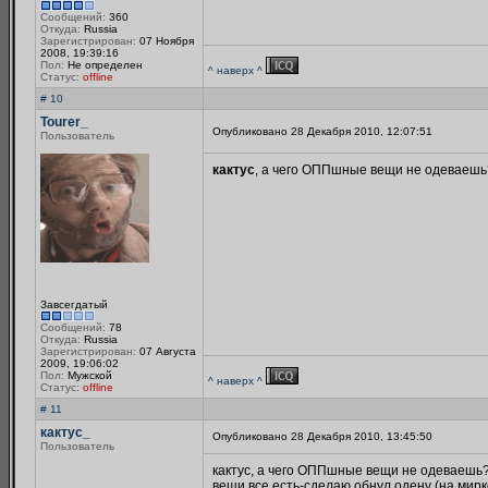
Сообщений:
360
Откуда:
Russia
Зарегистрирован:
07 Ноября
2008, 19:39:16
Пол:
Не определен
^ наверх ^
Статус:
offline
# 10
Tourer_
Опубликовано 28 Декабря 2010, 12:07:51
Пользователь
кактус
, а чего ОППшные вещи не одеваешь?
Завсегдатый
Сообщений:
78
Откуда:
Russia
Зарегистрирован:
07 Августа
2009, 19:06:02
Пол:
Мужской
^ наверх ^
Статус:
offline
# 11
кактус_
Опубликовано 28 Декабря 2010, 13:45:50
Пользователь
кактус, а чего ОППшные вещи не одеваешь?
вещи все есть-сделаю обнул одену (на мирк