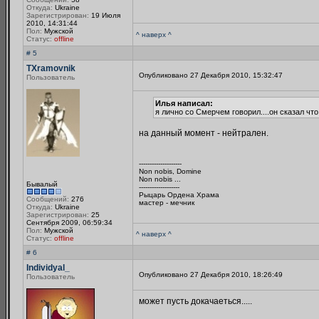
Откуда:
Ukraine
Зарегистрирован:
19 Июля
2010, 14:31:44
Пол:
Мужской
^ наверх ^
Статус:
offline
# 5
TXramovnik
Опубликовано 27 Декабря 2010, 15:32:47
Пользователь
Илья написал:
я лично со Смерчем говорил....он сказал что
на данный момент - нейтрален.
--------------------
Non nobis, Domine
Non nobis ...
Бывалый
-------------------
Рыцарь Ордена Храма
Сообщений:
276
мастер - мечник
Откуда:
Ukraine
Зарегистрирован:
25
Сентября 2009, 06:59:34
Пол:
Мужской
^ наверх ^
Статус:
offline
# 6
Individyal_
Опубликовано 27 Декабря 2010, 18:26:49
Пользователь
может пусть докачаеться.....