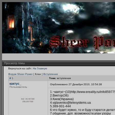
Просмотр темы
Вернуться на сайт:
На Главную
Форум Sheer Power
| Клан |
Вступление
# 1
Тема:
вступление
кактус_
Опубликовано 27 Декабря 2010, 10:54:38
Пользователь
1.~кактус~(10)http://www.ereality.ru/info85977
2.Виктор(36)
3.Киев(Украина)
4.vglavenko@telesystems.ua
5.389-001-444
6.что будет нужно, то и буду старатся дела
7.общение, доп. возможности,клан узоры