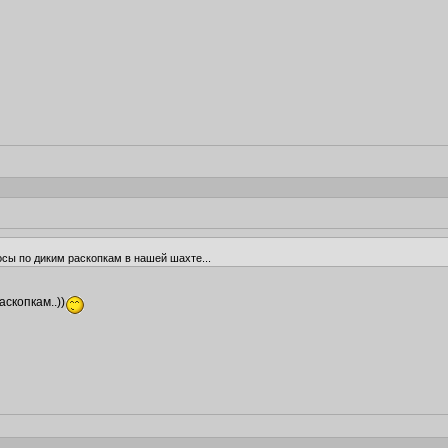
осы по диким раскопкам в нашей шахте...
скопкам..))