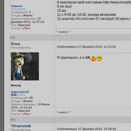
8.пригласил мой наставник http://www.erealit
Новичек
9.не был
10.да
Сообщений:
2
11.с 9.00 до 18.00, иногда вечерами
Откуда:
Ukraine
12.шахтер-44,плотник-37,лесоруб-30,жрец-
Зарегистрирован:
22
Декабря 2010, 11:37:24
Пол:
Мужской
Статус:
offline
^ наверх ^
# 2
Илья_
Опубликовано 27 Декабря 2010, 11:23:34
Пользователь
Я пригласил, я и
ЗА
Nessaj
Завсегдатый
Сообщений:
58
Откуда:
Ukraine
Зарегистрирован:
19 Июля
2010, 14:31:44
Пол:
Мужской
^ наверх ^
Статус:
offline
# 3
TXramovnik
Опубликовано 27 Декабря 2010, 15:28:40
Пользователь