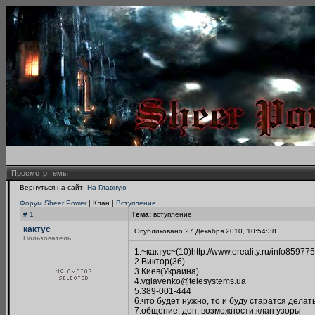
Просмотр темы
Вернуться на сайт:
На Главную
Форум Sheer Power
| Клан |
Вступление
# 1
Тема:
вступление
кактус_
Опубликовано 27 Декабря 2010, 10:54:38
Пользователь
1.~кактус~(10)http://www.ereality.ru/info859775
2.Виктор(36)
3.Киев(Украина)
4.vglavenko@telesystems.ua
5.389-001-444
6.что будет нужно, то и буду старатся делат
7.общение, доп. возможности,клан узоры