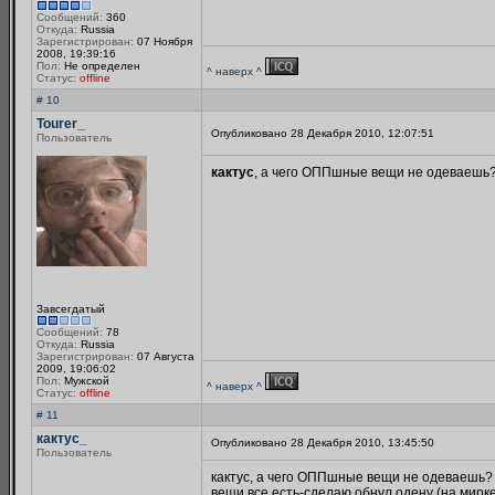
Сообщений:
360
Откуда:
Russia
Зарегистрирован:
07 Ноября
2008, 19:39:16
Пол:
Не определен
^ наверх ^
Статус:
offline
# 10
Tourer_
Опубликовано 28 Декабря 2010, 12:07:51
Пользователь
кактус
, а чего ОППшные вещи не одеваешь?
Завсегдатый
Сообщений:
78
Откуда:
Russia
Зарегистрирован:
07 Августа
2009, 19:06:02
Пол:
Мужской
^ наверх ^
Статус:
offline
# 11
кактус_
Опубликовано 28 Декабря 2010, 13:45:50
Пользователь
кактус, а чего ОППшные вещи не одеваешь? 
вещи все есть-сделаю обнул одену (на мирке