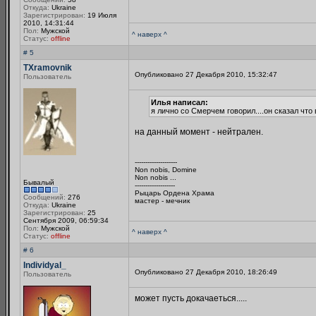
Откуда:
Ukraine
Зарегистрирован:
19 Июля
2010, 14:31:44
Пол:
Мужской
^ наверх ^
Статус:
offline
# 5
TXramovnik
Опубликовано 27 Декабря 2010, 15:32:47
Пользователь
Илья написал:
я лично со Смерчем говорил....он сказал что 
на данный момент - нейтрален.
--------------------
Non nobis, Domine
Non nobis ...
Бывалый
-------------------
Рыцарь Ордена Храма
Сообщений:
276
мастер - мечник
Откуда:
Ukraine
Зарегистрирован:
25
Сентября 2009, 06:59:34
Пол:
Мужской
^ наверх ^
Статус:
offline
# 6
Individyal_
Опубликовано 27 Декабря 2010, 18:26:49
Пользователь
может пусть докачаеться.....