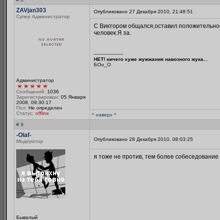
ZAVjan303
Опубликовано 27 Декабря 2010, 21:48:51
Супер Администратор
С Виктором общался,оставил положительно
человек.Я за.
--------------------
НЕТ! ничего хуже жужжания навозного жука...
БОo_O
Администратор
Сообщений:
1036
Зарегистрирован:
05 Января
2008, 09:30:17
Пол:
Не определен
Статус:
offline
^ наверх ^
# 9
-Olaf-
Опубликовано 28 Декабря 2010, 08:03:25
Модератор
я тоже не против, тем более собеседовани
Бывалый