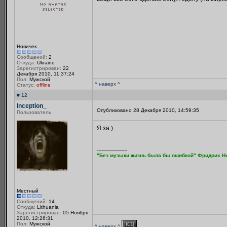
Новичек
Сообщений:
2
Откуда:
Ukraine
Зарегистрирован:
22
Декабря 2010, 11:37:24
Пол:
Мужской
^ наверх ^
Статус:
offline
# 12
Inception_
Опубликовано 28 Декабря 2010, 14:59:35
Пользователь
Я за )
--------------------
"Без музыки жизнь была бы ошибкой" Фридрих Н
Местный
Сообщений:
14
Откуда:
Lithuania
Зарегистрирован:
05 Ноября
2010, 12:26:31
Пол:
Мужской
^ наверх ^