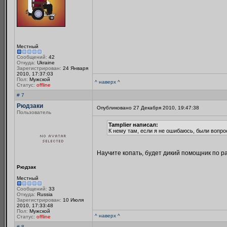
Местный
Сообщений:
42
Откуда:
Ukraine
Зарегистрирован:
24 Января
2010, 17:37:03
Пол:
Мужской
^ наверх ^
Статус:
offline
# 7
Рюдзаки
Опубликовано 27 Декабря 2010, 19:47:38
Пользователь
Tamplier написал:
К нему там, если я не ошибаюсь, были вопро
Научите копать, будет дикий помощник по ра
Рюдзак
Местный
Сообщений:
33
Откуда:
Russia
Зарегистрирован:
10 Июля
2010, 17:33:48
Пол:
Мужской
^ наверх ^
Статус:
offline
# 8