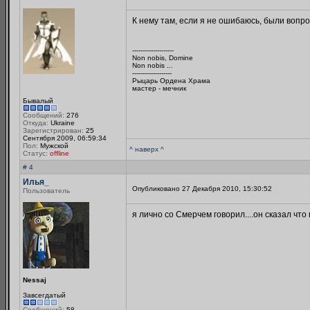
К нему там, если я не ошибаюсь, были вопро
--------------------
Non nobis, Domine
Non nobis ...
-------------------
Рыцарь Ордена Храма
мастер - мечник
Бывалый
Сообщений:
276
Откуда:
Ukraine
Зарегистрирован:
25
Сентября 2009, 06:59:34
Пол:
Мужской
^ наверх ^
Статус:
offline
# 4
Илья_
Опубликовано 27 Декабря 2010, 15:30:52
Пользователь
я лично со Смерчем говорил....он сказал что 
Nessaj
Завсегдатый
Сообщений:
58