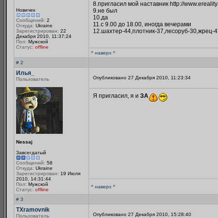
8.пригласил мой наставник http://www.ereality
Новичек
9.не был
10.да
Сообщений:
2
11.с 9.00 до 18.00, иногда вечерами
Откуда:
Ukraine
12.шахтер-44,плотник-37,лесоруб-30,жрец-4
Зарегистрирован:
22
Декабря 2010, 11:37:24
Пол:
Мужской
Статус:
offline
^ наверх ^
# 2
Илья_
Опубликовано 27 Декабря 2010, 11:23:34
Пользователь
Я пригласил, я и
ЗА
Nessaj
Завсегдатый
Сообщений:
58
Откуда:
Ukraine
Зарегистрирован:
19 Июля
2010, 14:31:44
Пол:
Мужской
^ наверх ^
Статус:
offline
# 3
TXramovnik
Опубликовано 27 Декабря 2010, 15:28:40
Пользователь