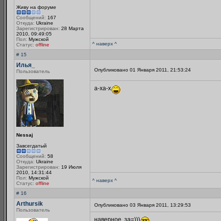
Живу на форуме
Сообщений:
167
Откуда:
Ukraine
Зарегистрирован:
28 Марта
2010, 09:49:05
Пол:
Мужской
^ наверх ^
Статус:
offline
# 15
Илья_
Опубликовано 01 Января 2011, 21:53:24
Пользователь
а-ха-х
Nessaj
Завсегдатый
Сообщений:
58
Откуда:
Ukraine
Зарегистрирован:
19 Июля
2010, 14:31:44
Пол:
Мужской
^ наверх ^
Статус:
offline
# 16
Arthursik
Опубликовано 03 Января 2011, 13:29:53
Пользователь
наверное, за=)))