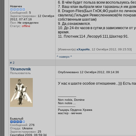
6. В чём будет польза всем воспользуюсь бе
Новичек
7. Ваш клан выбрали мои тараканы,я им дов
8. Dragon-Flies(Был ГлОК,ФО,ушёл по лично
Сообщений:
5
свалила),Гильдия Ремесленников(Не понрав
Зарегистрирован:
12 Октября
собственным шахтам)
2012, 07:47:16
Пол:
Не определен
9. Да,ознакомился.
Статус:
offline
10. До 24-ёх часов в сутки,в зависимости от
время.
11. Плотник:114 ,Лесоруб:111,Шахтер:91.
[Изменил(а)
xXapoHx
, 12 Октября 2012, 09:15:53]
^ наверх ^
# 2
TXramovnik
Опубликовано 12 Октября 2012, 09:14:36
Пользователь
У нас к шахте особое отношение...))) Есть па
--------------------
Non nobis, Domine
Non nobis ...
-------------------
Рыцарь Ордена Храма
мастер - мечник
Бывалый
Сообщений:
276
Откуда:
Ukraine
Зарегистрирован:
25
Сентября 2009, 06:59:34