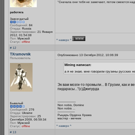
"Сначала они тебя не замечают, потом смеются над
работяга
Завсегдатый
Сообщений:
84
Откуда:
Russia
Зарегистрирован:
21 Января
2012, 01:54:08
Пол:
Мужской
^ наверх ^
Статус:
offline
# 12
TXramovnik
Опубликовано 13 Октября 2012, 10:06:39
Пользователь
Mining написал:
а я не знаю. мне говорили грузины русских н
Эк вам мозги-то промыли... В Грузии, как и ве
пидарасы..."(с)Джигурда
--------------------
Бывалый
Non nobis, Domine
Non nobis ...
Сообщений:
276
-------------------
Откуда:
Ukraine
Рыцарь Ордена Храма
Зарегистрирован:
25
мастер - мечник
Сентября 2009, 06:59:34
Пол:
Мужской
^ наверх ^
Статус:
offline
# 13