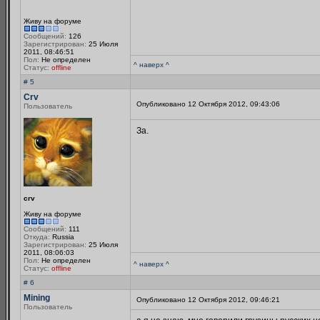
Живу на форуме
Сообщений:
126
Зарегистрирован:
25 Июля
2011, 08:46:51
Пол:
Не определен
^ наверх ^
Статус:
offline
# 5
Crv
Опубликовано 12 Октября 2012, 09:43:06
Пользователь
За.
crv
Живу на форуме
Сообщений:
111
Откуда:
Russia
Зарегистрирован:
25 Июля
2011, 08:06:03
Пол:
Не определен
^ наверх ^
Статус:
offline
# 6
Mining
Опубликовано 12 Октября 2012, 09:46:21
Пользователь