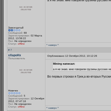
а я не знаю. мне говорили грузины русских 
Завсегдатый
Сообщений:
69
Зарегистрирован:
02 Марта
2012, 13:58:22
Пол:
Не определен
Статус:
offline
^ наверх ^
# 7
xXapoHx
Опубликовано 12 Октября 2012, 10:12:26
Пользователь
Mining написал:
а я не знаю. мне говорили грузины русских н
Во первых строках я Грек,а во-вторых Русских
Новичек
Сообщений:
5
Зарегистрирован:
12 Октября
2012, 07:47:16
Пол:
Не определен
Статус:
offline
^ наверх ^