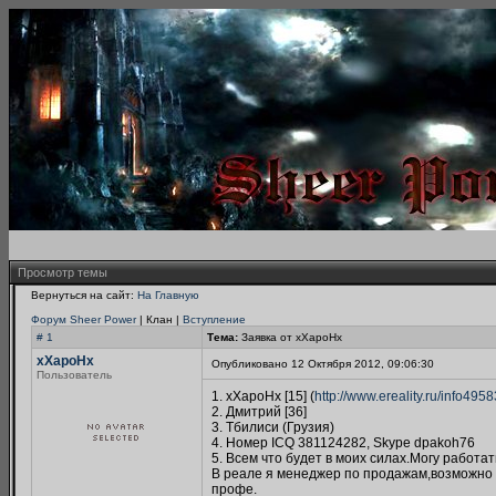
Просмотр темы
Вернуться на сайт:
На Главную
Форум Sheer Power
| Клан |
Вступление
# 1
Тема:
Заявка от xXapoHx
xXapoHx
Опубликовано 12 Октября 2012, 09:06:30
Пользователь
1. xXapoHx [15] (
http://www.ereality.ru/info495
2. Дмитрий [36]
3. Тбилиси (Грузия)
4. Номер ICQ 381124282, Skype dpakoh76
5. Всем что будет в моих силах.Могу работат
В реале я менеджер по продажам,возможно и
профе.