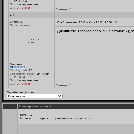
2012, 12:54:53
Пол:
Не определен
Статус:
offline
^ наверх ^
# 15
зялёны
Опубликовано 13 Октября 2012, 23:36:40
Пользователь
Дизилист2
, главное правильно вставить))) за
Местный
Сообщений:
16
Зарегистрирован:
24 Июля
2011, 13:49:27
Пол:
Не определен
Статус:
offline
^ наверх ^
Перейти на форум:
Тему просматривают
Гостей:
1
На сайте нет зарегистрированных пользователей