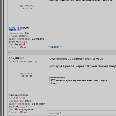
Живу на форуме
Сообщений:
167
Откуда:
Ukraine
Зарегистрирован:
28 Марта
2010, 09:49:05
Пол:
Мужской
^ наверх ^
Статус:
offline
# 4
ZAVjan303
Опубликовано 10 Сентября 2014, 15:01:27
Супер Администратор
мой друг в реале, через 10 дней сможет пода
--------------------
НЕТ! ничего хуже жужжания навозного жука...
БОo_O
Администратор
Сообщений:
1036
Зарегистрирован:
05 Января
2008, 09:30:17
Пол:
Не определен
Статус:
offline
^ наверх ^