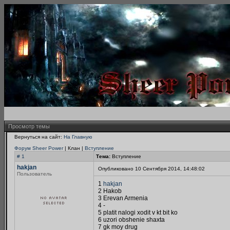
Просмотр темы
Вернуться на сайт:
На Главную
Форум Sheer Power
| Клан |
Вступление
# 1
Тема:
Вступление
hakjan
Опубликовано 10 Сентября 2014, 14:48:02
Пользователь
1
hakjan
2 Hakob
3 Erevan Armenia
4 -
5 platit nalogi xodit v kt bit ko
6 uzori obshenie shaxta
7 gk moy drug