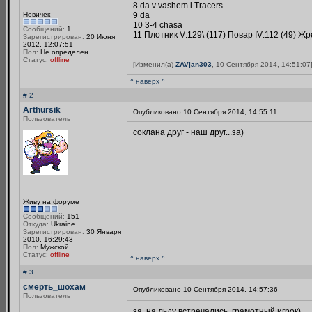
8 da v vashem i Tracers
Новичек
9 da
10 3-4 chasa
Сообщений:
1
11 Плотник V:129\ (117) Повар IV:112 (49) Жр
Зарегистрирован:
20 Июня
2012, 12:07:51
Пол:
Не определен
Статус:
offline
[Изменил(а)
ZAVjan303
, 10 Сентября 2014, 14:51:07
^ наверх ^
# 2
Arthursik
Опубликовано 10 Сентября 2014, 14:55:11
Пользователь
соклана друг - наш друг...за)
Живу на форуме
Сообщений:
151
Откуда:
Ukraine
Зарегистрирован:
30 Января
2010, 16:29:43
Пол:
Мужской
Статус:
offline
^ наверх ^
# 3
смерть_шохам
Опубликовано 10 Сентября 2014, 14:57:36
Пользователь
за, на льду встречались, грамотный игрок)