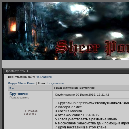
Просмотр темы
Вернуться на сайт:
На Главную
Форум Sheer Power
| Клан |
Вступление
# 1
Тема:
вступление Брутолино
Брутолино
Опубликовано 20 Июня 2016, 15:21:42
Пользователь
1 Брутолино https://www.ereality.ru/info20736
2 Валера 27 лет
3 Россия Москва
4 https://vk.com/id18548436
5 Готов участвовать в развитие клана
6 в основном знакомства да и помощь в игр
7 Друг( наставник) в этом клане