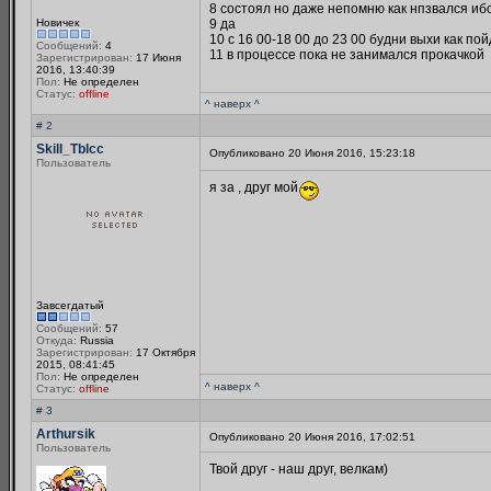
8 состоял но даже непомню как нпзвался иб
Новичек
9 да
10 с 16 00-18 00 до 23 00 будни выхи как пойд
Сообщений:
4
11 в процессе пока не занимался прокачкой
Зарегистрирован:
17 Июня
2016, 13:40:39
Пол:
Не определен
Статус:
offline
^ наверх ^
# 2
Skill_Tblcc
Опубликовано 20 Июня 2016, 15:23:18
Пользователь
я за , друг мой
Завсегдатый
Сообщений:
57
Откуда:
Russia
Зарегистрирован:
17 Октября
2015, 08:41:45
Пол:
Не определен
^ наверх ^
Статус:
offline
# 3
Arthursik
Опубликовано 20 Июня 2016, 17:02:51
Пользователь
Твой друг - наш друг, велкам)