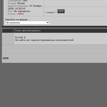
Сообщений:
360
Откуда:
Russia
Зарегистрирован:
07 Ноября
2008, 19:39:16
Пол:
Не определен
^ наверх ^
Статус:
offline
Перейти на форум:
Тему просматривают
Гостей:
1
На сайте нет зарегистрированных пользователей
2026