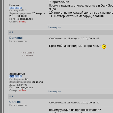
7. пригласили
Новичек
8. секта красных утюгов, местные и Dark Sou
9. да
Сообщений:
2
10. много, но не каждый день из-за сменно
Зарегистрирован:
28 Августа
11. шахтер, охотник, лесоруб, плотник
2016, 08:46:08
Пол:
Не определен
Статус:
offline
^ наверх ^
# 2
Darksoul
Опубликовано 28 Августа 2016, 09:14:47
Пользователь
Брат мой, двоюродный, я пригласил
Завсегдатый
Сообщений:
68
Зарегистрирован:
31 Июля
2012, 12:54:53
Пол:
Не определен
Статус:
offline
^ наверх ^
# 3
Сольве
Опубликовано 28 Августа 2016, 09:18:39
Пользователь
почему уходил из прошлых кланов?