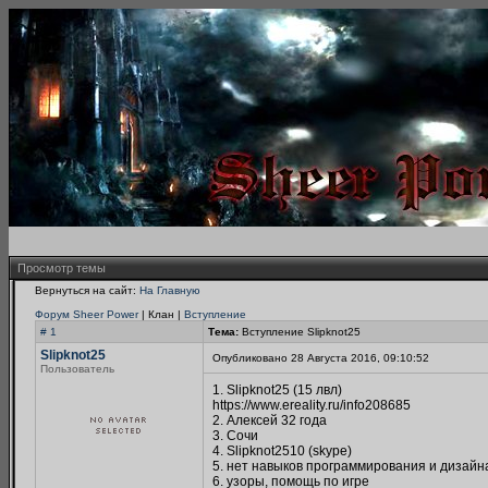
Просмотр темы
Вернуться на сайт:
На Главную
Форум Sheer Power
| Клан |
Вступление
# 1
Тема:
Вступление Slipknot25
Slipknot25
Опубликовано 28 Августа 2016, 09:10:52
Пользователь
1. Slipknot25 (15 лвл)
https://www.ereality.ru/info208685
2. Алексей 32 года
3. Сочи
4. Slipknot2510 (skype)
5. нет навыков программирования и дизайн
6. узоры, помощь по игре