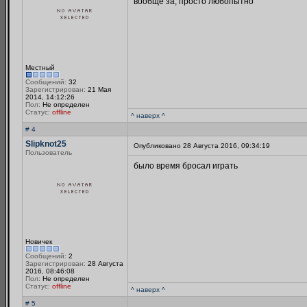
вообще за, просто любопытно
Местный
Сообщений:
32
Зарегистрирован:
21 Мая
2014, 14:12:26
Пол:
Не определен
Статус:
offline
^ наверх ^
# 4
Slipknot25
Опубликовано 28 Августа 2016, 09:34:19
Пользователь
было время бросал играть
Новичек
Сообщений:
2
Зарегистрирован:
28 Августа
2016, 08:46:08
Пол:
Не определен
Статус:
offline
^ наверх ^
# 5