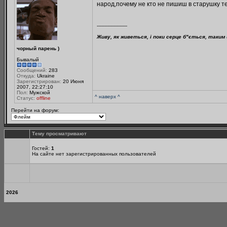
народ,почему не кто не пишиш в старушку те
--------------------
Живу, як живеться, і поки серце б"ється, таким 
чорный парень )
Бывалый
Сообщений:
283
Откуда:
Ukraine
Зарегистрирован:
20 Июня
2007, 22:27:10
Пол:
Мужской
^ наверх ^
Статус:
offline
Перейти на форум:
Тему просматривают
Гостей:
1
На сайте нет зарегистрированных пользователей
2026