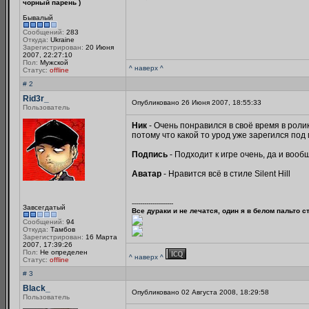
чорный парень )
Бывалый
Сообщений:
283
Откуда:
Ukraine
Зарегистрирован:
20 Июня
2007, 22:27:10
Пол:
Мужской
^ наверх ^
Статус:
offline
# 2
Rid3r_
Опубликовано 26 Июня 2007, 18:55:33
Пользователь
Ник
- Очень понравился в своё время в роли
потому что какой то урод уже зарегился под м
Подпись
- Подходит к игре очень, да и вообщ
Аватар
- Нравится всё в стиле Silent Hill
--------------------
Завсегдатый
Все дураки и не лечатся, один я в белом пальто 
Сообщений:
94
Откуда:
Тамбов
Зарегистрирован:
16 Марта
2007, 17:39:26
Пол:
Не определен
^ наверх ^
Статус:
offline
# 3
Black_
Опубликовано 02 Августа 2008, 18:29:58
Пользователь