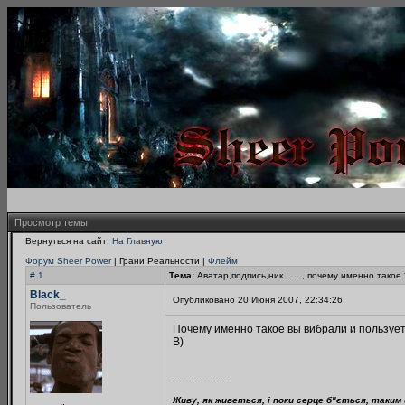
Просмотр темы
Вернуться на сайт:
На Главную
Форум Sheer Power
| Грани Реальности |
Флейм
# 1
Тема:
Аватар,подпись,ник......., почему именно такое 
Black_
Опубликовано 20 Июня 2007, 22:34:26
Пользователь
Почему именно такое вы вибрали и пользует
B)
--------------------
Живу, як живеться, і поки серце б"ється, таким 