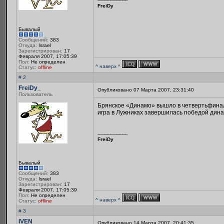
--------------------
FreiDy
Бывалый
Сообщений:
383
Откуда:
Israel
Зарегистрирован:
17
Февраля 2007, 17:05:39
Пол:
Не определен
^ наверх ^
Статус:
offline
# 2
FreiDy_
Опубликовано 07 Марта 2007, 23:31:40
Пользователь
Брянское «Динамо» вышло в четвертьфинал К
игра в Лужниках завершилась победой динам
--------------------
FreiDy
Бывалый
Сообщений:
383
Откуда:
Israel
Зарегистрирован:
17
Февраля 2007, 17:05:39
Пол:
Не определен
^ наверх ^
Статус:
offline
# 3
IVEN_
Опубликовано 14 Марта 2007, 20:41:35