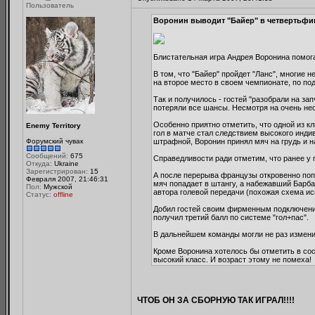
Пользователь
Воронин выводит "Байер" в четвертьфи
Блистательная игра Андрея Воронина помога
В том, что "Байер" пройдет "Ланс", многие 
на второе место в своем чемпионате, по по
Так и получилось - гостей "разобрали на за
потеряли все шансы. Несмотря на очень нес
Особенно приятно отметить, что одной из к
Enemy Territory
гол в матче стал следствием высокого инди
Форумский чувак
штрафной, Воронин принял мяч на грудь и н
Сообщений:
675
Справедливости ради отметим, что ранее у 
Откуда:
Ukraine
Зарегистрирован:
15
А после перерыва французы откровенно попл
Февраля 2007, 21:46:31
мяч попадает в штангу, а набежавший Барба
Пол:
Мужской
автора голевой передачи (похожая схема исп
Статус:
offline
Добил гостей своим фирменным подключением
получил третий балл по системе "гол+пас".
В дальнейшем команды могли не раз изменит
Кроме Воронина хотелось бы отметить в сос
высокий класс. И возраст этому не помеха!
ЧТОБ ОН ЗА СБОРНУЮ ТАК ИГРАЛ!!!!