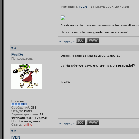
[Изменил(а)
IVEN_
, 14 Марта 2007, 20:43:15]
--------------------
Brevis nobis vita data est, at memoria bene redditae v
Hic locus est, ubi mors gaudet succurrere vitae!
^ наверх ^
# 4
FreiDy_
Опубликовано 15 Марта 2007, 23:03:11
Пользователь
gy:))a gde we vsyo eto vremya on prapadal?:|
--------------------
FreiDy
Бывалый
Сообщений:
383
Откуда:
Israel
Зарегистрирован:
17
Февраля 2007, 17:05:39
Пол:
Не определен
^ наверх ^
Статус:
offline
# 5
IVEN_