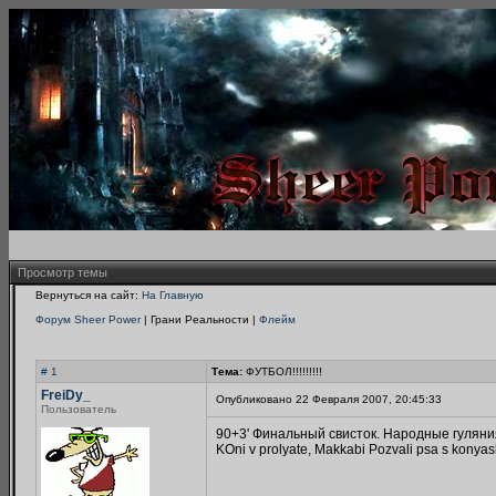
Просмотр темы
Вернуться на сайт:
На Главную
Форум Sheer Power
| Грани Реальности |
Флейм
# 1
Тема:
ФУТБОЛ!!!!!!!!!
FreiDy_
Опубликовано 22 Февраля 2007, 20:45:33
Пользователь
90+3' Финальный свисток. Народные гуляни
KOni v prolyate, Makkabi Pozvali psa s konyash