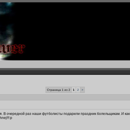
Страница 1 из 2
1
2
>
я. В очередной раз наши футболисты подарили праздник болельщикам. И как 
nej!!!:p