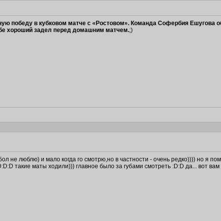
ую победу в кубковом матче с «Ростовом». Команда Софербия Ешугова о
себе хороший задел перед домашним матчем.
;)
 не люблю) и мало когда го смотрю,но в частности - очень редко)))) но я по
D:D такие маты ходили))) главное было за губами смотреть :D:D да... вот ва