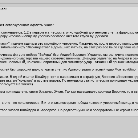
нал!
ет леверкузенцам одолеть "Ланс".
не сомневались. 1:2 в первом матче достаточно удобный для немцев счет, а французск
дбору игроков и общему уровню послабее шестого клуба бундеслиги.
пчасти", причем сделали это спокойно и уверенно. Фактически, после первого пропущ
табильную игру "Фармацевтов" в домашних матчах, на этот раз все было сделано на
лючевых фигур в победе "Байера" был Андрей Воронин. Украинец сыграл очень полезно
видуального мастерства нашего соотечественника. Шнайдер отдал пас на Андрея в ра
анес несильный, но очень неприятный для голкипера удар - отчаянный прыжок Итанджа
гостей был хороший шанс открыть счет, но Адлер отразил опасный удар Монтеруббио.
ыли. В одной из атак Шнайдер зряче навешивает в штрафную, Воронин абсолютно оди
рез вкатил "круглого" в пустые ворота. По немецким статистическим принципам украи
ользуется в хоккее).
 при подаче углового бразилец Жуан. Так как навешивал с корнера Воронин, то в св
ь счет, но не сложилось. В итоге закономерная победа хозяев и уверенный выход в ч
таве хозяев Шнайдера и Барбареза. На редкость умные и рассудительные игроки снов