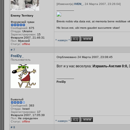
[Изменил(а)
IVEN_
, 24 Марта 2007, 23:26:04]
--------------------
Enemy Territory
Brevis nobis vita data est, at memoria bene redditae v
Форумский чувак
Hic locus est, ubi mors gaudet succurrere vitae!
Сообщений:
675
Откуда:
Ukraine
Зарегистрирован:
15
Февраля 2007, 21:46:31
^ наверх ^
Пол:
Мужской
Статус:
offline
# 7
FreiDy_
Опубликовано 24 Марта 2007, 23:08:45
Пользователь
Вот и у нас веселуха:
Израиль-Англия 0:0, 
--------------------
FreiDy
Бывалый
Сообщений:
383
Откуда:
Israel
Зарегистрирован:
17
Февраля 2007, 17:05:39
Пол:
Не определен
^ наверх ^
Статус:
offline
# 8