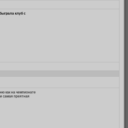
быграла клуб с
мню как на чемпионате
м и самая преятная