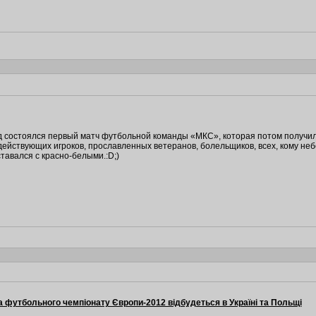
д состоялся первый матч футбольной команды «МКС», которая потом получил
ействующих игроков, прославленных ветеранов, болельщиков, всех, кому не
ставался с красно-белыми.:D;)
 футбольного чемпіонату Європи-2012 відбудеться в Україні та Польщі