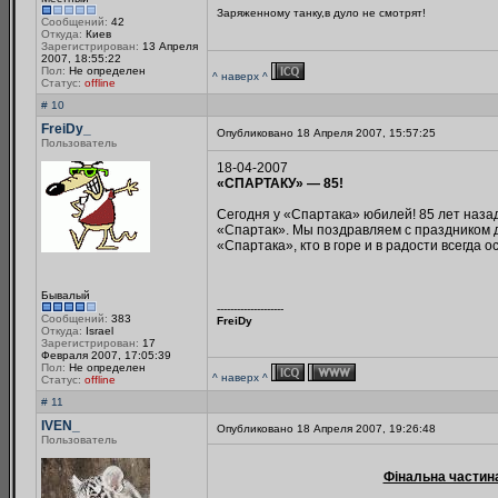
Заряженному танку,в дуло не смотрят!
Сообщений:
42
Откуда:
Киев
Зарегистрирован:
13 Апреля
2007, 18:55:22
Пол:
Не определен
^ наверх ^
Статус:
offline
# 10
FreiDy_
Опубликовано 18 Апреля 2007, 15:57:25
Пользователь
18-04-2007
«СПАРТАКУ» — 85!
Сегодня у «Спартака» юбилей! 85 лет наза
«Спартак». Мы поздравляем с праздником д
«Спартака», кто в горе и в радости всегда о
Бывалый
--------------------
Сообщений:
383
FreiDy
Откуда:
Israel
Зарегистрирован:
17
Февраля 2007, 17:05:39
Пол:
Не определен
^ наверх ^
Статус:
offline
# 11
IVEN_
Опубликовано 18 Апреля 2007, 19:26:48
Пользователь
Фінальна частина