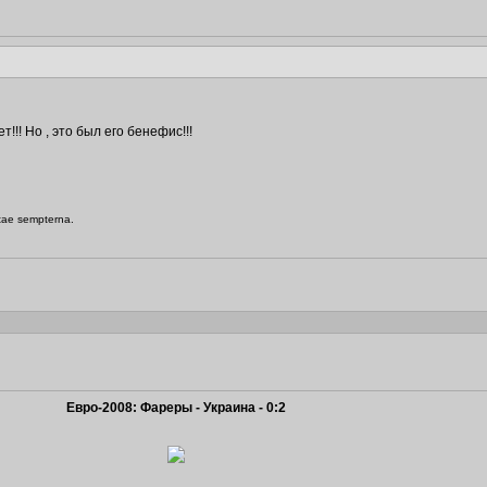
!!! Но , это был его бенефис!!!
itae sempterna.
Евро-2008: Фареры - Украина - 0:2