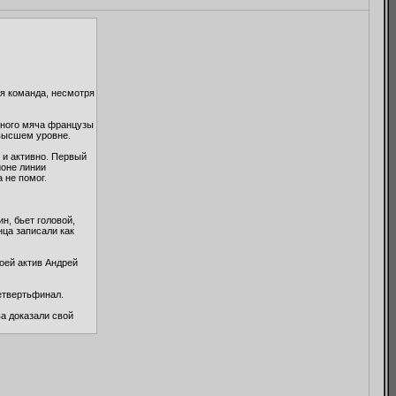
ая команда, несмотря
енного мяча французы
 высшем уровне.
 и активно. Первый
йоне линии
 не помог.
н, бьет головой,
нца записали как
оей актив Андрей
етвертьфинал.
а доказали свой