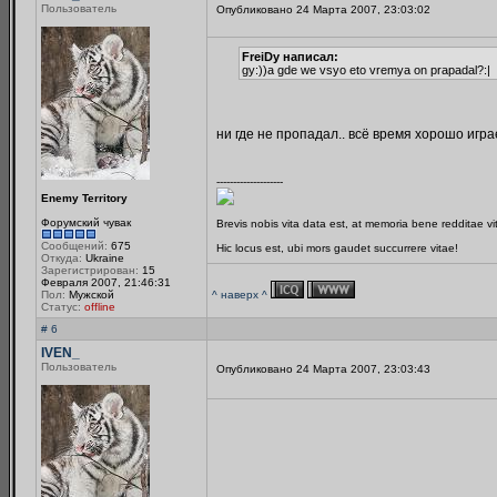
Пользователь
Опубликовано 24 Марта 2007, 23:03:02
FreiDy написал:
gy:))a gde we vsyo eto vremya on prapadal?:|
ни где не пропадал.. всё время хорошо играет
--------------------
Enemy Territory
Форумский чувак
Brevis nobis vita data est, at memoria bene redditae v
Сообщений:
675
Hic locus est, ubi mors gaudet succurrere vitae!
Откуда:
Ukraine
Зарегистрирован:
15
Февраля 2007, 21:46:31
Пол:
Мужской
^ наверх ^
Статус:
offline
# 6
IVEN_
Пользователь
Опубликовано 24 Марта 2007, 23:03:43