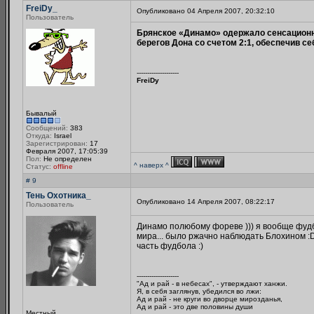
FreiDy_
Опубликовано 04 Апреля 2007, 20:32:10
Пользователь
Брянское «Динамо» одержало сенсационн
берегов Дона со счетом 2:1, обеспечив 
--------------------
FreiDy
Бывалый
Сообщений:
383
Откуда:
Israel
Зарегистрирован:
17
Февраля 2007, 17:05:39
Пол:
Не определен
^ наверх ^
Статус:
offline
# 9
Тень Охотника_
Опубликовано 14 Апреля 2007, 08:22:17
Пользователь
Динамо полюбому фореве ))) я вообще фудбол
мира... было ржачно наблюдать Блохином :D:
часть фудбола :)
--------------------
"Ад и рай - в небесах", - утверждают ханжи.
Я, в себя заглянув, убедился во лжи:
Ад и рай - не круги во дворце мирозданья,
Ад и рай - это две половины души
Местный