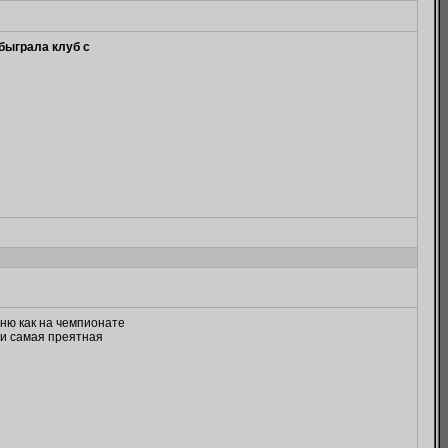
быграла клуб с
мню как на чемпионате
м и самая преятная