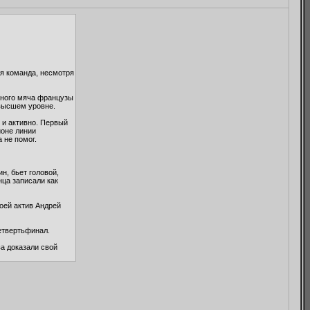
ая команда, несмотря
енного мяча французы
 высшем уровне.
 и активно. Первый
йоне линии
 не помог.
н, бьет головой,
нца записали как
оей актив Андрей
етвертьфинал.
а доказали свой