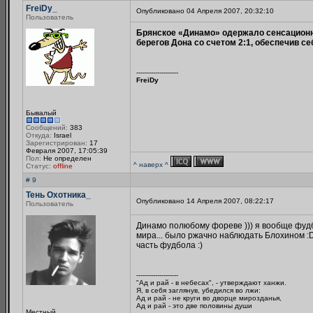
FreiDy_
Опубликовано 04 Апреля 2007, 20:32:10
Пользователь
Брянское «Динамо» одержало сенсационн
берегов Дона со счетом 2:1, обеспечив 
--------------------
FreiDy
Бывалый
Сообщений:
383
Откуда:
Israel
Зарегистрирован:
17
Февраля 2007, 17:05:39
Пол:
Не определен
^ наверх ^
Статус:
offline
# 9
Тень Охотника_
Опубликовано 14 Апреля 2007, 08:22:17
Пользователь
Динамо полюбому фореве ))) я вообще фудбол
мира... было ржачно наблюдать Блохином :D:
часть фудбола :)
--------------------
"Ад и рай - в небесах", - утверждают ханжи.
Я, в себя заглянув, убедился во лжи:
Ад и рай - не круги во дворце мирозданья,
Ад и рай - это две половины души
Местный