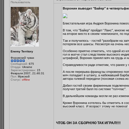
Пользователь
Воронин выводит "Байер" в четвертьфи
Блистательная игра Андрея Воронина помога
В том, что "Байер" пройдет "Ланс", многие 
на второе место в своем чемпионате, по по
Так и получилось - гостей "разобрали на за
потеряли все шансы. Несмотря на очень нес
Особенно приятно отметить, что одной из к
Enemy Territory
гол в матче стал следствием высокого инди
Форумский чувак
штрафной, Воронин принял мяч на грудь и н
Сообщений:
675
Справедливости ради отметим, что ранее у 
Откуда:
Ukraine
Зарегистрирован:
15
А после перерыва французы откровенно попл
Февраля 2007, 21:46:31
мяч попадает в штангу, а набежавший Барба
Пол:
Мужской
автора голевой передачи (похожая схема исп
Статус:
offline
Добил гостей своим фирменным подключением
получил третий балл по системе "гол+пас".
В дальнейшем команды могли не раз изменит
Кроме Воронина хотелось бы отметить в сос
высокий класс. И возраст этому не помеха!
ЧТОБ ОН ЗА СБОРНУЮ ТАК ИГРАЛ!!!!