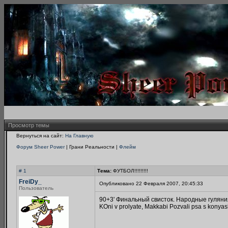
Просмотр темы
Вернуться на сайт:
На Главную
Форум Sheer Power
| Грани Реальности |
Флейм
# 1
Тема:
ФУТБОЛ!!!!!!!!!
FreiDy_
Опубликовано 22 Февраля 2007, 20:45:33
Пользователь
90+3' Финальный свисток. Народные гуляни
KOni v prolyate, Makkabi Pozvali psa s konyash