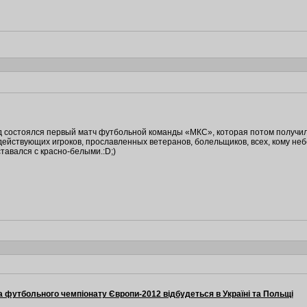
д состоялся первый матч футбольной команды «МКС», которая потом получил
ействующих игроков, прославленных ветеранов, болельщиков, всех, кому не
ставался с красно-белыми.:D;)
 футбольного чемпіонату Європи-2012 відбудеться в Україні та Польщі