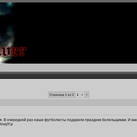
Страница 1 из 2
1
2
>
я. В очередной раз наши футболисты подарили праздник болельщикам. И как 
nej!!!:p