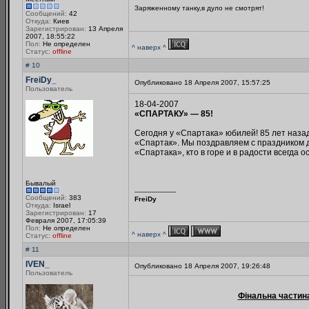
Заряженному танку,в дуло не смотрят!
Сообщений:
42
Откуда:
Киев
Зарегистрирован:
13 Апреля
2007, 18:55:22
Пол:
Не определен
^ наверх ^
Статус:
offline
# 10
FreiDy_
Опубликовано 18 Апреля 2007, 15:57:25
Пользователь
18-04-2007
«СПАРТАКУ» — 85!
Сегодня у «Спартака» юбилей! 85 лет наза
«Спартак». Мы поздравляем с праздником д
«Спартака», кто в горе и в радости всегда о
Бывалый
--------------------
Сообщений:
383
FreiDy
Откуда:
Israel
Зарегистрирован:
17
Февраля 2007, 17:05:39
Пол:
Не определен
^ наверх ^
Статус:
offline
# 11
IVEN_
Опубликовано 18 Апреля 2007, 19:26:48
Пользователь
Фінальна частина