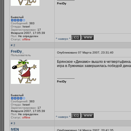
--------------------
FreiDy
Бывалый
Сообщений:
383
Откуда:
Israel
Зарегистрирован:
17
Февраля 2007, 17:05:39
Пол:
Не определен
^ наверх ^
Статус:
offline
# 2
FreiDy_
Опубликовано 07 Марта 2007, 23:31:40
Пользователь
Брянское «Динамо» вышло в четвертьфинал К
игра в Лужниках завершилась победой динам
--------------------
FreiDy
Бывалый
Сообщений:
383
Откуда:
Israel
Зарегистрирован:
17
Февраля 2007, 17:05:39
Пол:
Не определен
^ наверх ^
Статус:
offline
# 3
IVEN_
Опубликовано 14 Марта 2007, 20:41:35