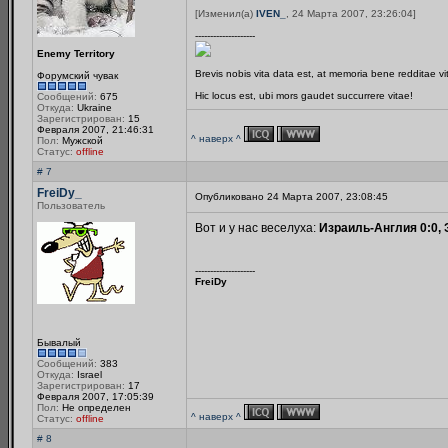
[Изменил(а)
IVEN_
, 24 Марта 2007, 23:26:04]
--------------------
Enemy Territory
Brevis nobis vita data est, at memoria bene redditae v
Форумский чувак
Hic locus est, ubi mors gaudet succurrere vitae!
Сообщений:
675
Откуда:
Ukraine
Зарегистрирован:
15
Февраля 2007, 21:46:31
^ наверх ^
Пол:
Мужской
Статус:
offline
# 7
FreiDy_
Опубликовано 24 Марта 2007, 23:08:45
Пользователь
Вот и у нас веселуха:
Израиль-Англия 0:0, 
--------------------
FreiDy
Бывалый
Сообщений:
383
Откуда:
Israel
Зарегистрирован:
17
Февраля 2007, 17:05:39
Пол:
Не определен
^ наверх ^
Статус:
offline
# 8