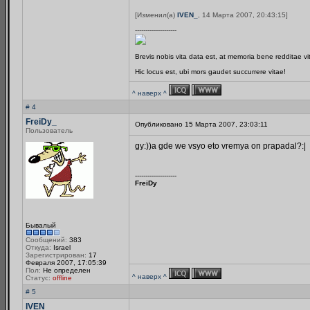
[Изменил(а)
IVEN_
, 14 Марта 2007, 20:43:15]
--------------------
Brevis nobis vita data est, at memoria bene redditae v
Hic locus est, ubi mors gaudet succurrere vitae!
^ наверх ^
# 4
FreiDy_
Опубликовано 15 Марта 2007, 23:03:11
Пользователь
gy:))a gde we vsyo eto vremya on prapadal?:|
--------------------
FreiDy
Бывалый
Сообщений:
383
Откуда:
Israel
Зарегистрирован:
17
Февраля 2007, 17:05:39
Пол:
Не определен
^ наверх ^
Статус:
offline
# 5
IVEN_