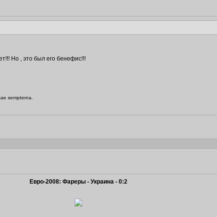
!!! Но , это был его бенефис!!!
itae sempterna.
Евро-2008: Фареры - Украина - 0:2