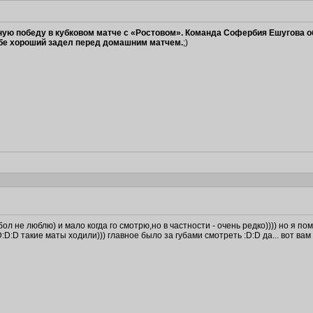
ую победу в кубковом матче с «Ростовом». Команда Софербия Ешугова о
себе хороший задел перед домашним матчем.
;)
 не люблю) и мало когда го смотрю,но в частности - очень редко)))) но я по
D:D такие маты ходили))) главное было за губами смотреть :D:D да... вот ва