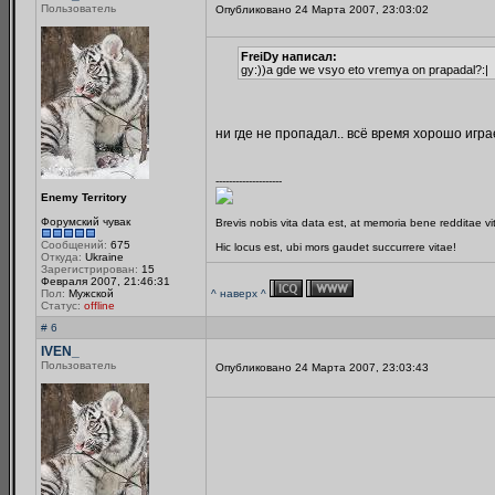
Пользователь
Опубликовано 24 Марта 2007, 23:03:02
FreiDy написал:
gy:))a gde we vsyo eto vremya on prapadal?:|
ни где не пропадал.. всё время хорошо играет
--------------------
Enemy Territory
Форумский чувак
Brevis nobis vita data est, at memoria bene redditae v
Сообщений:
675
Hic locus est, ubi mors gaudet succurrere vitae!
Откуда:
Ukraine
Зарегистрирован:
15
Февраля 2007, 21:46:31
Пол:
Мужской
^ наверх ^
Статус:
offline
# 6
IVEN_
Пользователь
Опубликовано 24 Марта 2007, 23:03:43