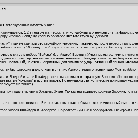
нал!
ет леверкузенцам одолеть "Ланс".
не сомневались. 1:2 в первом матче достаточно удобный для немцев счет, а французск
дбору игроков и общему уровню послабее шестого клуба бундеслиги.
пчасти", причем сделали это спокойно и уверенно. Фактически, после первого пропущ
табильную игру "Фармацевтов" в домашних матчах, на этот раз все было сделано на
лючевых фигур в победе "Байера" был Андрей Воронин. Украинец сыграл очень полезно
видуального мастерства нашего соотечественника. Шнайдер отдал пас на Андрея в ра
анес несильный, но очень неприятный для голкипера удар - отчаянный прыжок Итанджа
гостей был хороший шанс открыть счет, но Адлер отразил опасный удар Монтеруббио.
ыли. В одной из атак Шнайдер зряче навешивает в штрафную, Воронин абсолютно оди
рез вкатил "круглого" в пустые ворота. По немецким статистическим принципам украи
ользуется в хоккее).
 при подаче углового бразилец Жуан. Так как навешивал с корнера Воронин, то в св
ь счет, но не сложилось. В итоге закономерная победа хозяев и уверенный выход в ч
таве хозяев Шнайдера и Барбареза. На редкость умные и рассудительные игроки снов