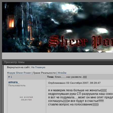
Просмотр темы
Вернуться на сайт:
На Главную
Форум Sheer Power
| Грани Реальности |
Флейм
# 1
Тема:
блин.......нас развели..(((((
amura_
Опубликовано 03 Сентября 2007, 08:28:47
Пользователь
я и маверик леха больше не женаты((((((
недрогнувшая рука СП разрушила наш союз..
я вот че подумала.....можт он мне опят предл
соглашусь)))))и все будут в счастье!!!!!!!
ставлю вопрос на голосование))))))