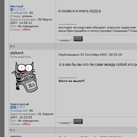
Местный
я снова я и опять я))))):p
Сообщений:
40
Откуда:
рязань
Зарегистрирован:
09 Марта
2007, 14:56:12
--------------------
Пол:
Не определен
жестокие последствия обещают алкоголь наркотики 
Статус:
offline
пысы:Прислушайся к голосу разума! Слышишь? Слы
^ наверх ^
# 2
alykard_
Опубликовано 03 Сентября 2007, 08:53:18
Пользователь
:o а как бы вы что ли сами между собой это
--------------------
Alex'а на мыло!!!
Завсегдатый
Сообщений:
86
Зарегистрирован:
01 Апреля
2007, 16:15:05
Пол:
Не определен
^ наверх ^
Статус:
offline
# 3
amura_