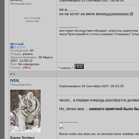
Опубликовано 03 Сентября 2007, 08:58:54
Пользователь
не-а...........
он не хотит на мене женицццаааааааа:@
--------------------
жестокие последствия обещают алкоголь наркотики 
пысы:Прислушайся к голосу разума! Слышишь? Слы
Местный
Сообщений:
40
Откуда:
рязань
Зарегистрирован:
09 Марта
2007, 14:56:12
Пол:
Не определен
Статус:
offline
^ наверх ^
# 4
IVEN_
Пользователь
Опубликовано 04 Сентября 2007, 00:23:35
чесно... в первую очередь разобратся должны
Но, лично мне ...
намного приятней было бы
--------------------
Brevis nobis vita data est, at memoria bene redditae vi
Enemy Territory