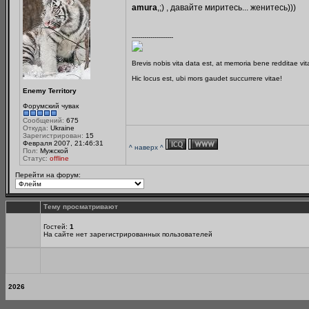
amura
,;) , давайте миритесь... женитесь)))
--------------------
Brevis nobis vita data est, at memoria bene redditae vi
Hic locus est, ubi mors gaudet succurrere vitae!
Enemy Territory
Форумский чувак
Сообщений:
675
Откуда:
Ukraine
Зарегистрирован:
15
Февраля 2007, 21:46:31
^ наверх ^
Пол:
Мужской
Статус:
offline
Перейти на форум:
Тему просматривают
Гостей:
1
На сайте нет зарегистрированных пользователей
2026