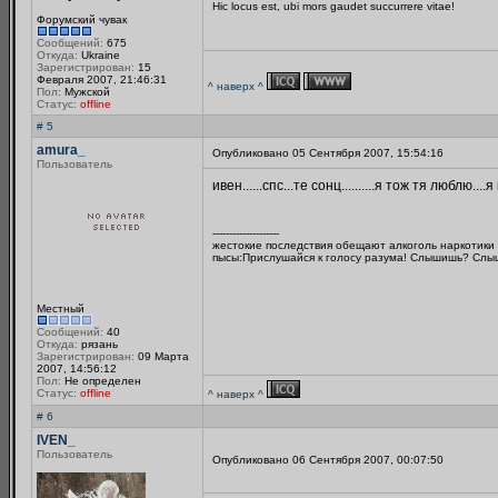
Hic locus est, ubi mors gaudet succurrere vitae!
Форумский чувак
Сообщений:
675
Откуда:
Ukraine
Зарегистрирован:
15
Февраля 2007, 21:46:31
^ наверх ^
Пол:
Мужской
Статус:
offline
# 5
amura_
Опубликовано 05 Сентября 2007, 15:54:16
Пользователь
ивен......спс...те сонц..........я тож тя люблю..
--------------------
жестокие последствия обещают алкоголь наркотики 
пысы:Прислушайся к голосу разума! Слышишь? Слы
Местный
Сообщений:
40
Откуда:
рязань
Зарегистрирован:
09 Марта
2007, 14:56:12
Пол:
Не определен
Статус:
offline
^ наверх ^
# 6
IVEN_
Пользователь
Опубликовано 06 Сентября 2007, 00:07:50