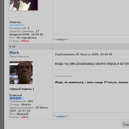
Новичек
Сообщений:
4
Зарегистрирован:
17
Февраля 2008, 18:54:50
Пол:
Не определен
^ наверх ^
Статус:
offline
# 22
Black_
Опубликовано 05 Августа 2008, 20:46:59
Пользователь
когда ты уже розкачаеш своего перса и всту
--------------------
Живу, як живеться, і поки серце б"ється, таким 
чорный парень )
Бывалый
Сообщений:
283
Откуда:
Ukraine
Зарегистрирован:
20 Июня
2007, 22:27:10
Пол:
Мужской
^ наверх ^
Статус:
offline
Стр