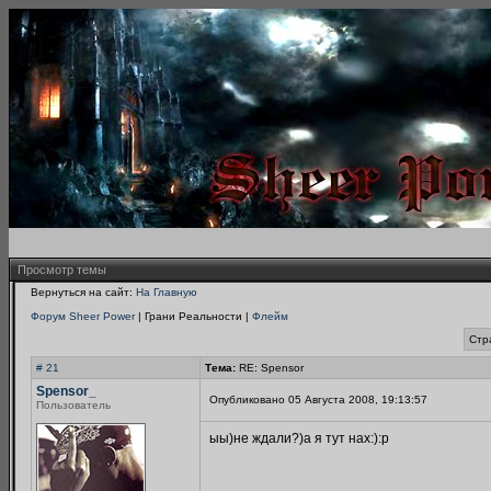
Просмотр темы
Вернуться на сайт:
На Главную
Форум Sheer Power
| Грани Реальности |
Флейм
Стр
# 21
Тема:
RE: Spensor
Spensor_
Опубликовано 05 Августа 2008, 19:13:57
Пользователь
ыы)не ждали?)а я тут нах:):p