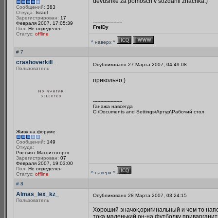
devushke za pomosch v sozdanii znachka:)
Сообщений:
383
Откуда:
Israel
Зарегистрирован:
17
--------------------
Февраля 2007, 17:05:39
FreiDy
Пол:
Не определен
Статус:
offline
^ наверх ^
# 7
crashoverkill_
Опубликовано 27 Марта 2007, 04:49:08
Пользователь
прикольно:)
--------------------
Ганажа навсегда
C:\Documents and Settings\Артур\Рабочий стол
Живу на форуме
Сообщений:
149
Откуда:
Россия.г.Магнитогорск
Зарегистрирован:
07
Февраля 2007, 19:03:00
Пол:
Не определен
^ наверх ^
Статус:
offline
# 8
Almas_lex_kz_
Опубликовано 28 Марта 2007, 03:24:15
Пользователь
Хороший значок,оригинальный и чем то напо
тока маленький он-на футболку приварганит