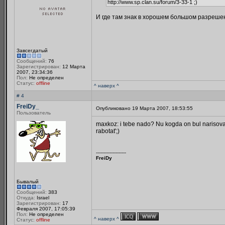
http://www.sp.clan.su/forum/3-33-1 ;)
И где там знак в хорошем большом разреше
Завсегдатый
Сообщений:
76
Зарегистрирован:
12 Марта
2007, 23:34:36
Пол:
Не определен
Статус:
offline
^ наверх ^
# 4
FreiDy_
Опубликовано 19 Марта 2007, 18:53:55
Пользователь
maxkoz: i tebe nado? Nu kogda on bul narisova
rabotat';)
--------------------
FreiDy
Бывалый
Сообщений:
383
Откуда:
Israel
Зарегистрирован:
17
Февраля 2007, 17:05:39
Пол:
Не определен
^ наверх ^
Статус:
offline