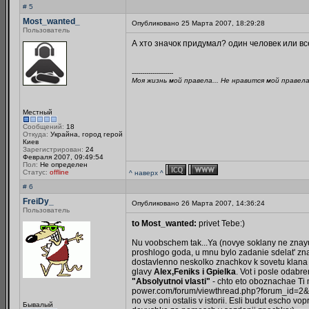
# 5
Most_wanted_
Опубликовано 25 Марта 2007, 18:29:28
Пользователь
А хто значок придумал? один человек или в
--------------------
Моя жизнь мой правела... Не нравится мой правела..
Местный
Сообщений:
18
Откуда:
Украйна, город герой
Киев
Зарегистрирован:
24
Февраля 2007, 09:49:54
Пол:
Не определен
Статус:
offline
^ наверх ^
# 6
FreiDy_
Опубликовано 26 Марта 2007, 14:36:24
Пользователь
to Most_wanted:
privet Tebe:)
Nu voobschem tak...Ya (novye soklany ne znayut
proshlogo goda, u mnu bylo zadanie sdelat' zna
dostavlenno neskolko znachkov k sovetu klana (
glavy
Alex,Feniks i Gpielka
. Vot i posle odabr
"Absolyutnoi vlasti"
- chto eto oboznachae Ti m
power.com/forum/viewthread.php?forum_id=2&th
no vse oni ostalis v istorii. Esli budut escho v
Бывалый