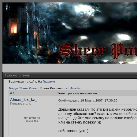
Просмотр темы
Вернуться на сайт:
На Главную
Форум Sheer Power
| Грани Реальности |
Флейм
# 1
Тема:
про наш клан-значок
Almas_lex_kz_
Опубликовано 19 Марта 2007, 17:30:20
Пользователь
Дормидон сказал что это китайский иерогл
а почму абсолютная? власть сама по себе яв
и еще ... дайте мне ссылку на полное изобра
или на стенку повежу :)))
собственно усе :)