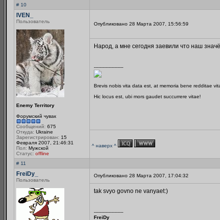
# 10
IVEN_
Пользователь
Опубликовано 28 Марта 2007, 15:56:59
Народ, а мне сегодня заевили что наш значёк
--------------------
Brevis nobis vita data est, at memoria bene redditae vi
Hic locus est, ubi mors gaudet succurrere vitae!
Enemy Territory
Форумский чувак
Сообщений:
675
Откуда:
Ukraine
Зарегистрирован:
15
Февраля 2007, 21:46:31
^ наверх ^
Пол:
Мужской
Статус:
offline
# 11
FreiDy_
Опубликовано 28 Марта 2007, 17:04:32
Пользователь
tak svyo govno ne vanyaet:)
--------------------
FreiDy