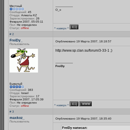
Местный
--------------------
О_о
Сообщений:
45
Откуда:
Алматы KZ
Зарегистрирован:
26
Февраля 2007, 05:05:11
Пол:
Не определен
Статус:
offline
^ наверх ^
# 2
FreiDy_
Опубликовано 19 Марта 2007, 18:18:57
Пользователь
http://www.sp.clan.su/forum/3-33-1 ;)
--------------------
FreiDy
Бывалый
Сообщений:
383
Откуда:
Israel
Зарегистрирован:
17
Февраля 2007, 17:05:39
Пол:
Не определен
^ наверх ^
Статус:
offline
# 3
maxkoz_
Опубликовано 19 Марта 2007, 18:35:40
Пользователь
FreiDy написал: