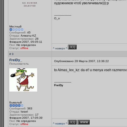
художников чтоб увеличивали))):p
--------------------
О_о
Местный
Сообщений:
45
Откуда:
Алматы KZ
Зарегистрирован:
26
Февраля 2007, 05:05:11
Пол:
Не определен
Статус:
offline
^ наверх ^
# 9
FreiDy_
Опубликовано 28 Марта 2007, 13:36:22
Пользователь
to Almas_lex_kz: da et' u menya vseh razmerov.
--------------------
FreiDy
Бывалый
Сообщений:
383
Откуда:
Israel
Зарегистрирован:
17
Февраля 2007, 17:05:39
Пол:
Не определен
^ наверх ^
Статус:
offline