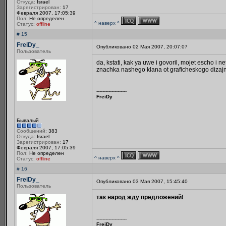
Откуда:
Israel
Зарегистрирован:
17
Февраля 2007, 17:05:39
Пол:
Не определен
^ наверх ^
Статус:
offline
# 15
FreiDy_
Опубликовано 02 Мая 2007, 20:07:07
Пользователь
da, kstati, kak ya uwe i govoril, mojet escho i
znachka nashego klana ot graficheskogo dizajner
--------------------
FreiDy
Бывалый
Сообщений:
383
Откуда:
Israel
Зарегистрирован:
17
Февраля 2007, 17:05:39
Пол:
Не определен
^ наверх ^
Статус:
offline
# 16
FreiDy_
Опубликовано 03 Мая 2007, 15:45:40
Пользователь
так народ жду предложений!
--------------------
FreiDy