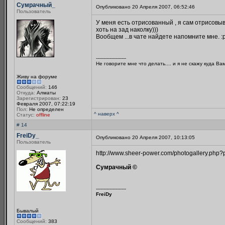
Сумрачный_
Опубликовано 20 Апреля 2007, 06:52:46
Пользователь
У меня есть отрисованный , я сам отрисовыв
хоть на зад наколку)))
Вообщем ...в чате найдете напомните мне. :
--------------------
Не говорите мне что делать.... и я не скажу куда Ва
Живу на форуме
Сообщений:
146
Откуда:
Алматы
Зарегистрирован:
23
Февраля 2007, 07:22:19
Пол:
Не определен
^ наверх ^
Статус:
offline
# 14
FreiDy_
Опубликовано 20 Апреля 2007, 10:13:05
Пользователь
http://www.sheer-power.com/photogallery.php?
Сумрачный ©
--------------------
FreiDy
Бывалый
Сообщений:
383