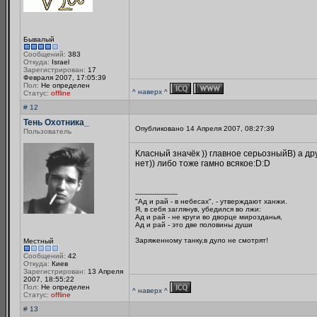
Бывалый
Сообщений:
383
Откуда:
Israel
Зарегистрирован:
17
Февраля 2007, 17:05:39
Пол:
Не определен
^ наверх ^
Статус:
offline
# 12
Тень Охотника_
Опубликовано 14 Апреля 2007, 08:27:39
Пользователь
Класный значёк )) главное серьозныйB) а др
нет)) либо тоже гамно всякое:D:D
--------------------
"Ад и рай - в небесах", - утверждают ханжи.
Я, в себя заглянув, убедился во лжи:
Ад и рай - не круги во дворце мирозданья,
Ад и рай - это две половины души
Заряженному танку,в дуло не смотрят!
Местный
Сообщений:
42
Откуда:
Киев
Зарегистрирован:
13 Апреля
2007, 18:55:22
Пол:
Не определен
^ наверх ^
Статус:
offline
# 13