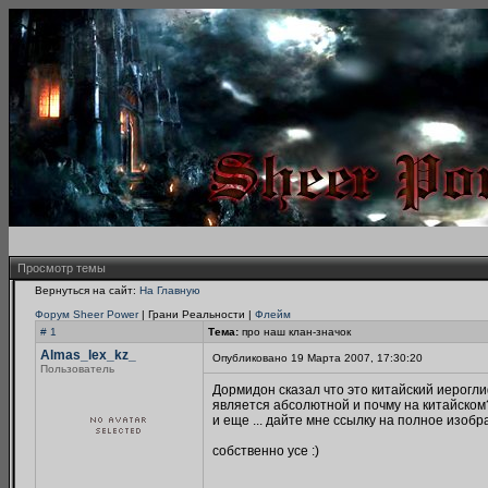
Просмотр темы
Вернуться на сайт:
На Главную
Форум Sheer Power
| Грани Реальности |
Флейм
# 1
Тема:
про наш клан-значок
Almas_lex_kz_
Опубликовано 19 Марта 2007, 17:30:20
Пользователь
Дормидон сказал что это китайский иерогл
является абсолютной и почму на китайском? 
и еще ... дайте мне ссылку на полное изобра
собственно усе :)