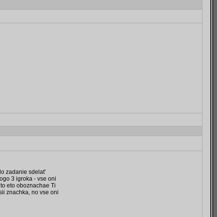
o zadanie sdelat'
ogo 3 igroka - vse oni
hto eto oboznachae Ti
ii znachka, no vse oni