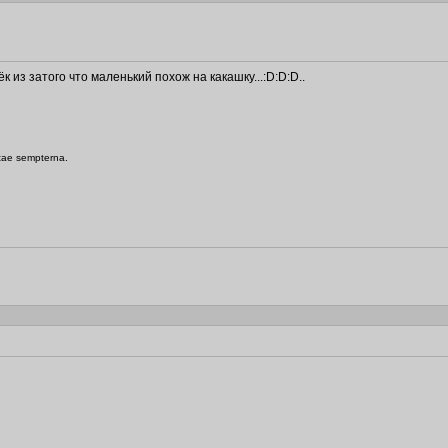
 из затого что маленький похож на какашку...:D:D:D..
itae sempterna.