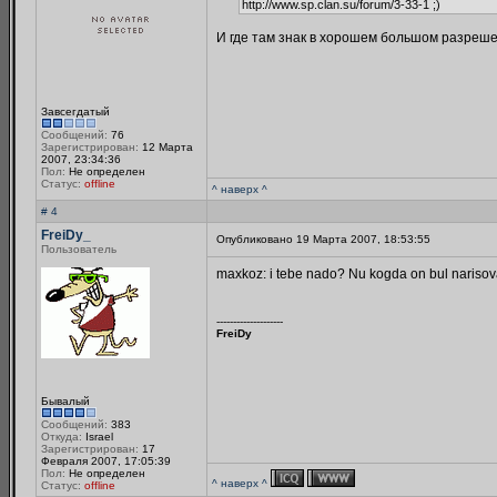
http://www.sp.clan.su/forum/3-33-1 ;)
И где там знак в хорошем большом разреш
Завсегдатый
Сообщений:
76
Зарегистрирован:
12 Марта
2007, 23:34:36
Пол:
Не определен
Статус:
offline
^ наверх ^
# 4
FreiDy_
Опубликовано 19 Марта 2007, 18:53:55
Пользователь
maxkoz: i tebe nado? Nu kogda on bul narisova
--------------------
FreiDy
Бывалый
Сообщений:
383
Откуда:
Israel
Зарегистрирован:
17
Февраля 2007, 17:05:39
Пол:
Не определен
^ наверх ^
Статус:
offline