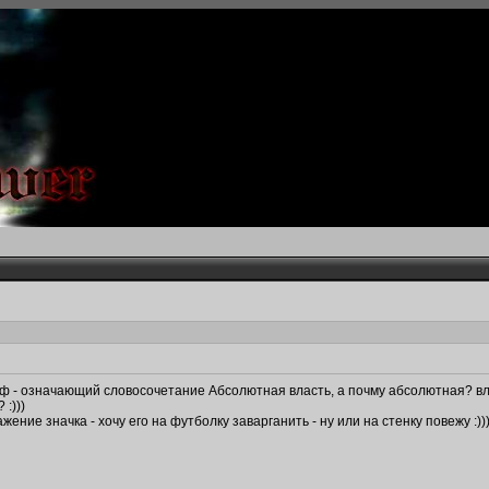
иф - означающий словосочетание Абсолютная власть, а почму абсолютная? вл
:)))
жение значка - хочу его на футболку заварганить - ну или на стенку повежу :))