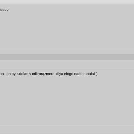
ении?
n...on byl sdelan v mikrorazmere, dlya etogo nado rabotat';)