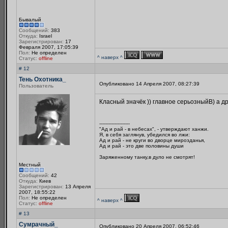
Бывалый
Сообщений:
383
Откуда:
Israel
Зарегистрирован:
17
Февраля 2007, 17:05:39
Пол:
Не определен
^ наверх ^
Статус:
offline
# 12
Тень Охотника_
Опубликовано 14 Апреля 2007, 08:27:39
Пользователь
Класный значёк )) главное серьозныйB) а др
--------------------
"Ад и рай - в небесах", - утверждают ханжи.
Я, в себя заглянув, убедился во лжи:
Ад и рай - не круги во дворце мирозданья,
Ад и рай - это две половины души
Заряженному танку,в дуло не смотрят!
Местный
Сообщений:
42
Откуда:
Киев
Зарегистрирован:
13 Апреля
2007, 18:55:22
Пол:
Не определен
^ наверх ^
Статус:
offline
# 13
Сумрачный_
Опубликовано 20 Апреля 2007, 06:52:46