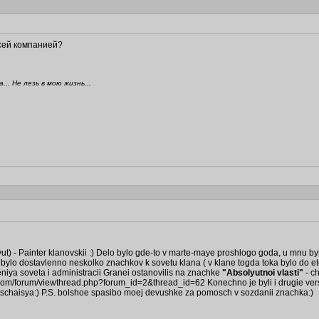
всей компанией?
.. Не лезь в мою жизнь...
t) - Painter klanovskii :) Delo bylo gde-to v marte-maye proshlogo goda, u mnu byl
bylo dostavlenno neskolko znachkov k sovetu klana ( v klane togda toka bylo do et
eniya soveta i administracii Granei ostanovilis na znachke
"Absolyutnoi vlasti"
- c
com/forum/viewthread.php?forum_id=2&thread_id=62 Konechno je byli i drugie vers
obraschaisya:) P.S. bolshoe spasibo moej devushke za pomosch v sozdanii znachka:)