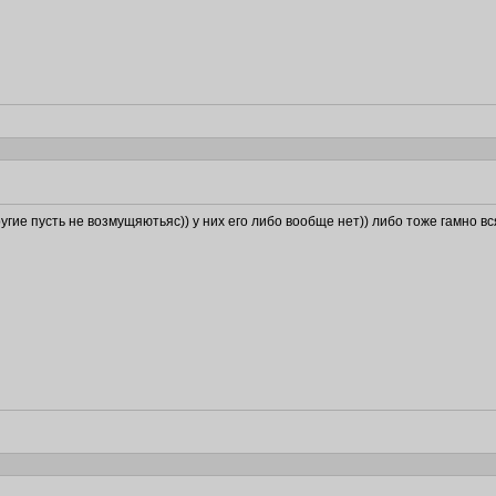
угие пусть не возмущяютьяс)) у них его либо вообще нет)) либо тоже гамно вс