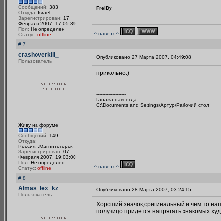
--------------------
Сообщений:
383
FreiDy
Откуда:
Israel
Зарегистрирован:
17
Февраля 2007, 17:05:39
Пол:
Не определен
^ наверх ^
Статус:
offline
# 7
crashoverkill_
Опубликовано 27 Марта 2007, 04:49:08
Пользователь
прикольно:)
--------------------
Ганажа навсегда
C:\Documents and Settings\Артур\Рабочий стол
Живу на форуме
Сообщений:
149
Откуда:
Россия.г.Магнитогорск
Зарегистрирован:
07
Февраля 2007, 19:03:00
Пол:
Не определен
^ наверх ^
Статус:
offline
# 8
Almas_lex_kz_
Опубликовано 28 Марта 2007, 03:24:15
Пользователь
Хороший значок,оригинальный и чем то нап
получицо придется напрягать знакомых худо