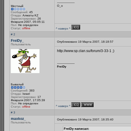
--------------------
О_о
Местный
Сообщений:
45
Откуда:
Алматы KZ
Зарегистрирован:
26
Февраля 2007, 05:05:11
Пол:
Не определен
Статус:
offline
^ наверх ^
# 2
FreiDy_
Опубликовано 19 Марта 2007, 18:18:57
Пользователь
http://www.sp.clan.su/forum/3-33-1 ;)
--------------------
FreiDy
Бывалый
Сообщений:
383
Откуда:
Israel
Зарегистрирован:
17
Февраля 2007, 17:05:39
Пол:
Не определен
^ наверх ^
Статус:
offline
# 3
maxkoz_
Опубликовано 19 Марта 2007, 18:35:40
Пользователь
FreiDy написал: