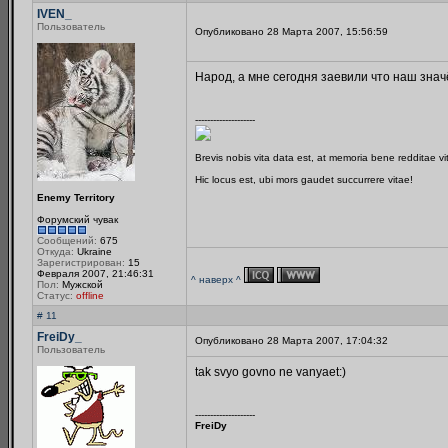
IVEN_
Пользователь
Опубликовано 28 Марта 2007, 15:56:59
Народ, а мне сегодня заевили что наш значёк
--------------------
Brevis nobis vita data est, at memoria bene redditae v
Hic locus est, ubi mors gaudet succurrere vitae!
Enemy Territory
Форумский чувак
Сообщений:
675
Откуда:
Ukraine
Зарегистрирован:
15
Февраля 2007, 21:46:31
^ наверх ^
Пол:
Мужской
Статус:
offline
# 11
FreiDy_
Опубликовано 28 Марта 2007, 17:04:32
Пользователь
tak svyo govno ne vanyaet:)
--------------------
FreiDy