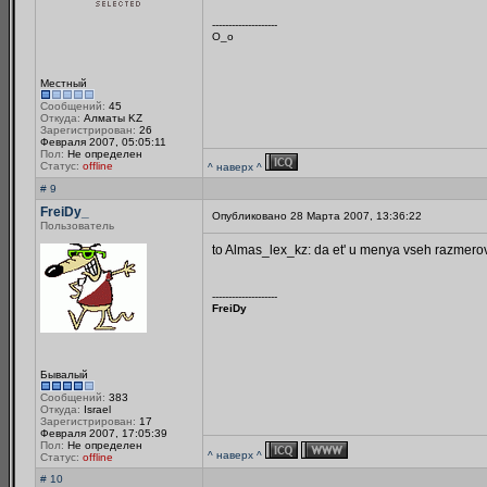
--------------------
О_о
Местный
Сообщений:
45
Откуда:
Алматы KZ
Зарегистрирован:
26
Февраля 2007, 05:05:11
Пол:
Не определен
Статус:
offline
^ наверх ^
# 9
FreiDy_
Опубликовано 28 Марта 2007, 13:36:22
Пользователь
to Almas_lex_kz: da et' u menya vseh razmerov.
--------------------
FreiDy
Бывалый
Сообщений:
383
Откуда:
Israel
Зарегистрирован:
17
Февраля 2007, 17:05:39
Пол:
Не определен
^ наверх ^
Статус:
offline
# 10