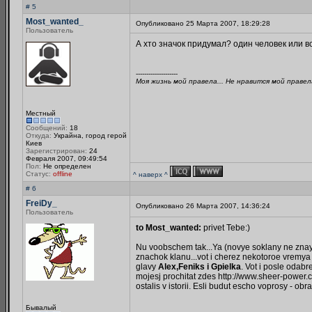
# 5
Most_wanted_
Опубликовано 25 Марта 2007, 18:29:28
Пользователь
А хто значок придумал? один человек или 
--------------------
Моя жизнь мой правела... Не нравится мой правела.
Местный
Сообщений:
18
Откуда:
Украйна, город герой
Киев
Зарегистрирован:
24
Февраля 2007, 09:49:54
Пол:
Не определен
Статус:
offline
^ наверх ^
# 6
FreiDy_
Опубликовано 26 Марта 2007, 14:36:24
Пользователь
to Most_wanted:
privet Tebe:)
Nu voobschem tak...Ya (novye soklany ne znayu
znachok klanu...vot i cherez nekotoroe vremya 
glavy
Alex,Feniks i Gpielka
. Vot i posle odabr
mojesj prochitat zdes http://www.sheer-power.
ostalis v istorii. Esli budut escho voprosy - 
Бывалый