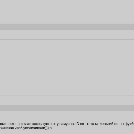
оминает наш клан закрытую секту самураве:D вот тока маленький он-на футб
жников чтоб увеличивали))):p