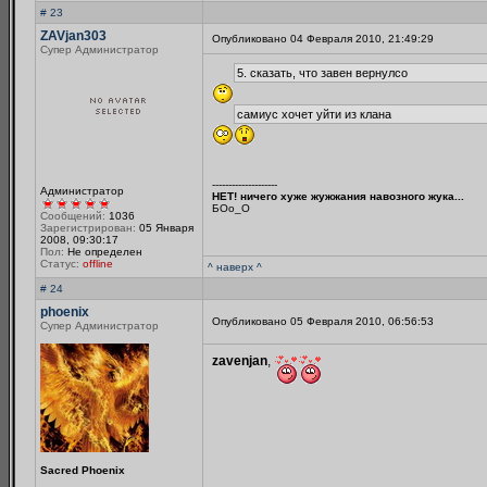
# 23
ZAVjan303
Опубликовано 04 Февраля 2010, 21:49:29
Супер Администратор
5. сказать, что завен вернулсо
самиус хочет уйти из клана
--------------------
Администратор
НЕТ! ничего хуже жужжания навозного жука...
БОo_O
Сообщений:
1036
Зарегистрирован:
05 Января
2008, 09:30:17
Пол:
Не определен
Статус:
offline
^ наверх ^
# 24
phoenix
Опубликовано 05 Февраля 2010, 06:56:53
Супер Администратор
zavenjan
,
Sacred Phoenix