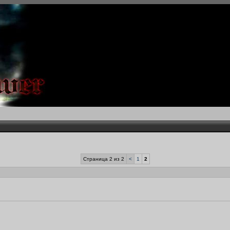
Страница 2 из 2
<
1
2