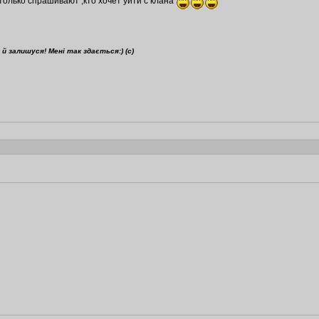
только спрашивают ,кто хочет уйти с клана
й залишуся! Мені так здається:) (с)