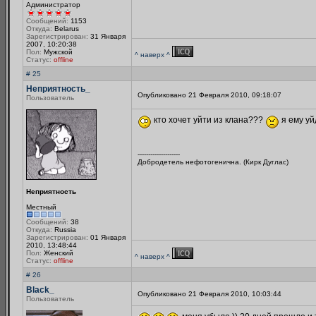
Администратор
Сообщений:
1153
Откуда:
Belarus
Зарегистрирован:
31 Января
2007, 10:20:38
Пол:
Мужской
^ наверх ^
Статус:
offline
# 25
Неприятность_
Опубликовано 21 Февраля 2010, 09:18:07
Пользователь
кто хочет уйти из клана???
я ему уй
--------------------
Добродетель нефотогенична. (Кирк Дуглас)
Неприятность
Местный
Сообщений:
38
Откуда:
Russia
Зарегистрирован:
01 Января
2010, 13:48:44
Пол:
Женский
^ наверх ^
Статус:
offline
# 26
Black_
Опубликовано 21 Февраля 2010, 10:03:44
Пользователь