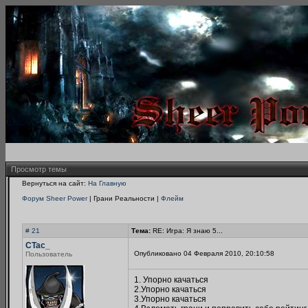
Просмотр темы
Вернуться на сайт:
На Главную
Форум Sheer Power
| Грани Реальности |
Флейм
# 21
Тема:
RE: Игра: Я знаю 5...
CTac_
Опубликовано 04 Февраля 2010, 20:10:58
Пользователь
1. Упорно качаться
2.Упорно качаться
3.Упорно качаться