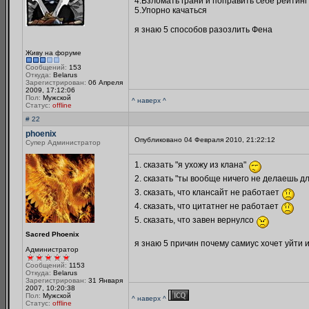
4.Взломать грани и поправить себе рейтинг
5.Упорно качаться
я знаю 5 способов разозлить Фена
Живу на форуме
Сообщений:
153
Откуда:
Belarus
Зарегистрирован:
06 Апреля
2009, 17:12:06
Пол:
Мужской
^ наверх ^
Статус:
offline
# 22
phoenix
Опубликовано 04 Февраля 2010, 21:22:12
Супер Администратор
1. сказать "я ухожу из клана"
2. сказать "ты вообще ничего не делаешь д
3. сказать, что клансайт не работает
4. сказать, что цитатнег не работает
5. сказать, что завен вернулсо
Sacred Phoenix
я знаю 5 причин почему самиус хочет уйти 
Администратор
Сообщений:
1153
Откуда:
Belarus
Зарегистрирован:
31 Января
2007, 10:20:38
Пол:
Мужской
^ наверх ^
Статус:
offline