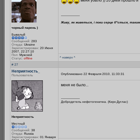
меня убыло )) 20 дней прошло и 
--------------------
Живу, як живеться, і поки серце б"ється, таким 
чорный парень )
Бывалый
Сообщений:
283
Откуда:
Ukraine
Зарегистрирован:
20 Июня
2007, 22:27:10
Пол:
Мужской
^ наверх ^
Статус:
offline
# 27
Неприятность_
Опубликовано 22 Февраля 2010, 11:33:31
Пользователь
меня не было...
--------------------
Добродетель нефотогенична. (Кирк Дуглас)
Неприятность
Местный
Сообщений:
38
Откуда:
Russia
Зарегистрирован:
01 Января