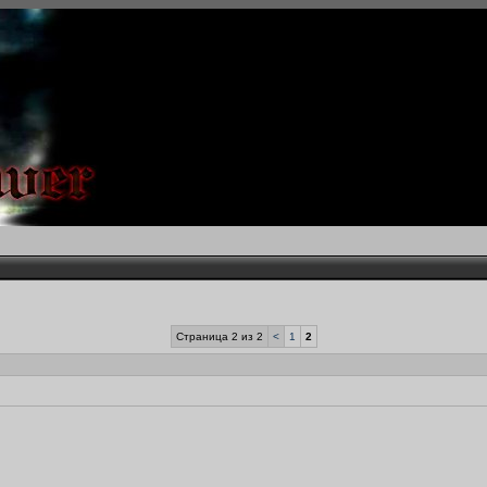
Страница 2 из 2
<
1
2