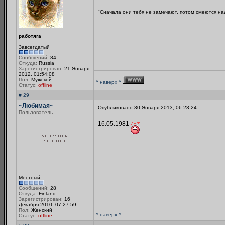
--------------------
"Сначала они тебя не замечают, потом смеются над
работяга
Завсегдатый
Сообщений:
84
Откуда:
Russia
Зарегистрирован:
21 Января
2012, 01:54:08
Пол:
Мужской
^ наверх ^
Статус:
offline
# 29
~Любимая~
Опубликовано 30 Января 2013, 06:23:24
Пользователь
16.05.1981
Местный
Сообщений:
28
Откуда:
Finland
Зарегистрирован:
16
Декабря 2010, 07:27:59
Пол:
Женский
^ наверх ^
Статус:
offline