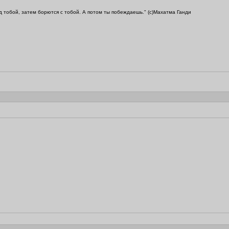
 тобой, затем борются с тобой. А потом ты побеждаешь." (c)Махатма Ганди