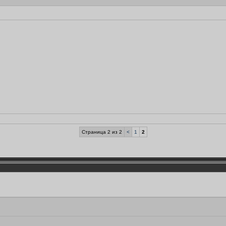
Страница 2 из 2
<
1
2