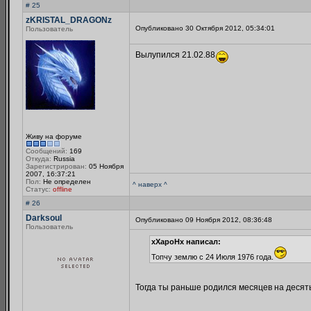
# 25
zKRISTAL_DRAGONz
Опубликовано 30 Октября 2012, 05:34:01
Пользователь
Вылупился 21.02.88
Живу на форуме
Сообщений:
169
Откуда:
Russia
Зарегистрирован:
05 Ноября
2007, 16:37:21
Пол:
Не определен
^ наверх ^
Статус:
offline
# 26
Darksoul
Опубликовано 09 Ноября 2012, 08:36:48
Пользователь
xXapoHx написал:
Топчу землю с 24 Июля 1976 года.
Тогда ты раньше родился месяцев на десят