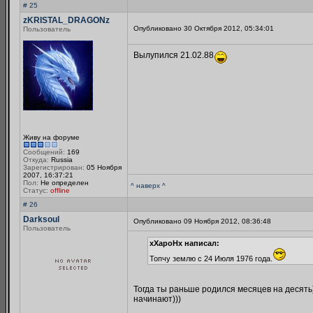
# 25
zKRISTAL_DRAGONz
Опубликовано 30 Октября 2012, 05:34:01
Пользователь
Вылупился 21.02.88
Живу на форуме
Сообщений:
169
Откуда:
Russia
Зарегистрирован:
05 Ноября
2007, 16:37:21
Пол:
Не определен
^ наверх ^
Статус:
offline
# 26
Darksoul
Опубликовано 09 Ноября 2012, 08:36:48
Пользователь
xXapoHx написал:
Топчу землю с 24 Июля 1976 года.
Тогда ты раньше родился месяцев на десять
начинают)))