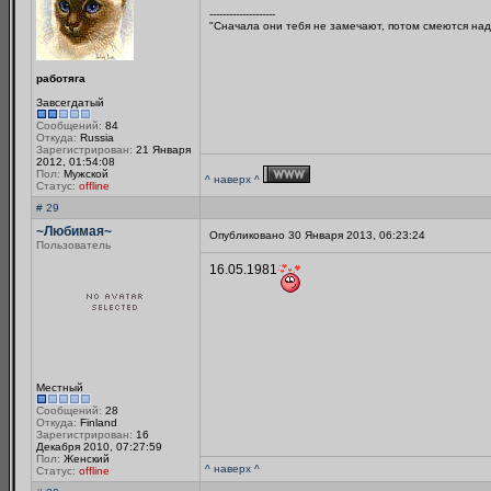
--------------------
"Сначала они тебя не замечают, потом смеются над
работяга
Завсегдатый
Сообщений:
84
Откуда:
Russia
Зарегистрирован:
21 Января
2012, 01:54:08
Пол:
Мужской
^ наверх ^
Статус:
offline
# 29
~Любимая~
Опубликовано 30 Января 2013, 06:23:24
Пользователь
16.05.1981
Местный
Сообщений:
28
Откуда:
Finland
Зарегистрирован:
16
Декабря 2010, 07:27:59
Пол:
Женский
^ наверх ^
Статус:
offline