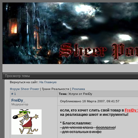
Просмотр темы
Вернуться на сайт:
На Главную
Форум Sheer Power
| Грани Реальности |
Реклама
# 1
Тема:
Услуги от FreiDy
FreiDy_
Опубликовано 16 Марта 2007, 09:41:57
Модератор
если, кто хочет слить свой товар в
FreiDy 
на реализацию шмот и инструменты!
* Благославляю:
- для членов клана -
бесплатно
!
- для остальных в инфе