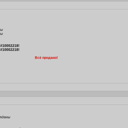
ны
ны
 #10002218!
 #10002218!
Всё продано!
отданы