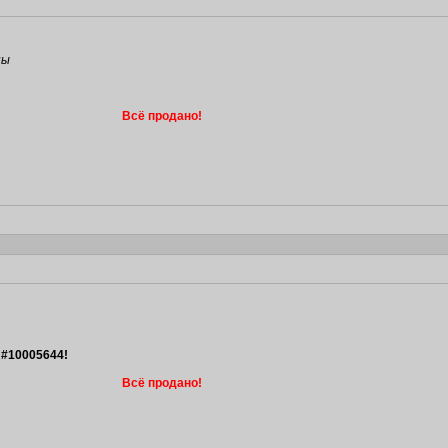
ны
Всё продано!
 #10005644!
Всё продано!