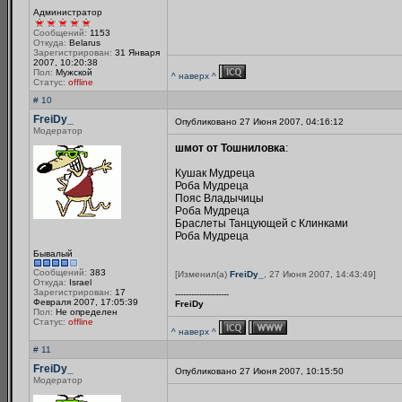
Администратор
Сообщений:
1153
Откуда:
Belarus
Зарегистрирован:
31 Января
2007, 10:20:38
Пол:
Мужской
^ наверх ^
Статус:
offline
# 10
FreiDy_
Опубликовано 27 Июня 2007, 04:16:12
Модератор
шмот от Тошниловка
:
Кушак Мудреца
Роба Мудреца
Пояс Владычицы
Pоба Мудреца
Браслеты Танцующей с Клинками
Роба Мудреца
Бывалый
Сообщений:
383
[Изменил(а)
FreiDy_
, 27 Июня 2007, 14:43:49]
Откуда:
Israel
Зарегистрирован:
17
--------------------
Февраля 2007, 17:05:39
FreiDy
Пол:
Не определен
Статус:
offline
^ наверх ^
# 11
FreiDy_
Опубликовано 27 Июня 2007, 10:15:50
Модератор