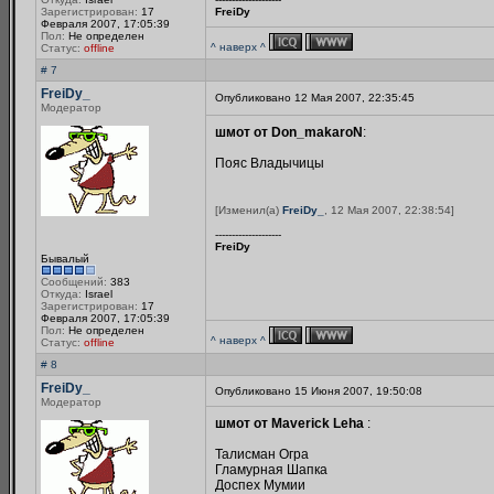
Зарегистрирован:
17
FreiDy
Февраля 2007, 17:05:39
Пол:
Не определен
^ наверх ^
Статус:
offline
# 7
FreiDy_
Опубликовано 12 Мая 2007, 22:35:45
Модератор
шмот от Don_makaroN
:
Пояс Владычицы
[Изменил(а)
FreiDy_
, 12 Мая 2007, 22:38:54]
--------------------
FreiDy
Бывалый
Сообщений:
383
Откуда:
Israel
Зарегистрирован:
17
Февраля 2007, 17:05:39
Пол:
Не определен
^ наверх ^
Статус:
offline
# 8
FreiDy_
Опубликовано 15 Июня 2007, 19:50:08
Модератор
шмот от Maverick Leha
:
Талисман Огра
Гламурная Шапка
Доспех Мумии