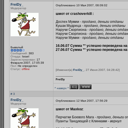
FreiDy_
Опубликовано 10 Мая 2007, 08:09:02
Модератор
шмот от crashoverkill :
Доспех Мумии -
продано, деньги отданы
Кушак Мудреца -
продано, деньги отданы
Наручи Скорпиона -
продано, деньги отда
Наручи Скорпиона -
продано, деньги отда
Наручи Мумии -
продано, деньги отданы
16.06.07 Сумма ** успешно переведена на
Бывалый
27.06.07 Сумма ** успешно переведена на
Сообщений:
383
Откуда:
Israel
Зарегистрирован:
17
Февраля 2007, 17:05:39
Пол:
Не определен
Статус:
offline
[Изменил(а)
FreiDy_
, 27 Июня 2007, 04:28:42]
--------------------
FreiDy
^ наверх ^
# 3
FreiDy_
Опубликовано 12 Мая 2007, 17:56:29
Модератор
шмот от Maxkoz
:
Перчатки Боевого Мага -
продано, деньги 
Пуанты Танцующей с Клинками -
вернул