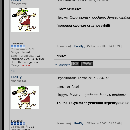
Опубликовано 12 Мая 2007, 21:20:10
Модератор
шмот от Mailo
:
Наручи Скорпиона -
продано, деньги отда
(перевод сделал crashoverkill)
Бывалый
[Изменил(а)
FreiDy_
, 27 Июня 2007, 04:18:26]
Сообщений:
383
Откуда:
Israel
--------------------
Зарегистрирован:
17
FreiDy
Февраля 2007, 17:05:39
Пол:
Не определен
^ наверх ^
Статус:
offline
# 6
FreiDy_
Опубликовано 12 Мая 2007, 22:33:52
Модератор
шмот от fetol
:
Наручи Мумии -
продано, деньги отданы
16.06.07 Сумма ** успешно переведена на
Бывалый
[Изменил(а)
FreiDy_
, 27 Июня 2007, 04:25:09]
Сообщений:
383
Откуда:
Israel
--------------------