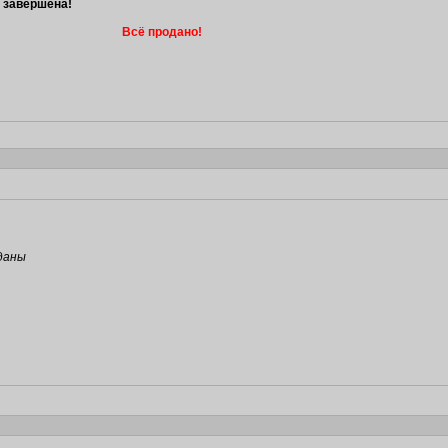
а завершена!
Всё продано!
даны