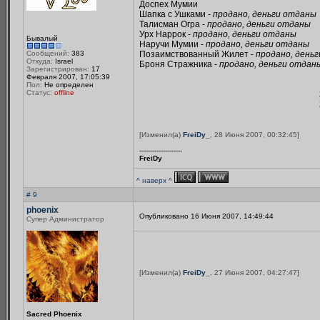
Доспех Мумии
Шапка с Ушками -
продано, деньги отданы
Талисман Огра -
продано, деньги отданы
Урх Наррок -
продано, деньги отданы
Бывалый
Наручи Мумии -
продано, деньги отданы
Сообщений:
383
Позаимствованный Жилет -
продано, день
Откуда:
Israel
Броня Стражника -
продано, деньги отдан
Зарегистрирован:
17
Февраля 2007, 17:05:39
Пол:
Не определен
Статус:
offline
[Изменил(а)
FreiDy_
, 28 Июня 2007, 00:32:45]
--------------------
FreiDy
^ наверх ^
# 9
phoenix
Опубликовано 16 Июня 2007, 14:49:44
Супер Администратор
[Изменил(а)
FreiDy_
, 27 Июня 2007, 04:27:47]
Sacred Phoenix