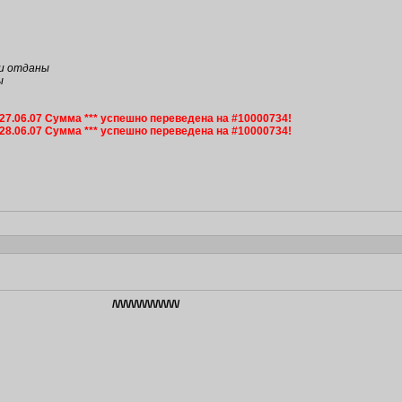
ги отданы
ы
27.06.07 Сумма *** успешно переведена на #10000734!
28.06.07 Сумма *** успешно переведена на #10000734!
/\/\/\/\/\/\/\/\/\/\/\/\/