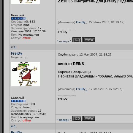
23:10:05 Смотритель для [FreiDy]: Сделк
Бывалый
Сообщений:
383
[Изменил(а)
FreiDy_
, 27 Июня 2007, 04:19:12]
Откуда:
Israel
Зарегистрирован:
17
--------------------
Февраля 2007, 17:05:39
FreiDy
Пол:
Не определен
Статус:
offline
^ наверх ^
# 4
FreiDy_
Опубликовано 12 Мая 2007, 21:18:27
Модератор
шмот от REINS
:
Корона Владычицы
Перчатки Владычицы -
продано, деньги от
[Изменил(а)
FreiDy_
, 17 Мая 2007, 07:02:35]
--------------------
Бывалый
FreiDy
Сообщений:
383
Откуда:
Israel
Зарегистрирован:
17
Февраля 2007, 17:05:39
Пол:
Не определен
^ наверх ^
Статус:
offline
# 5
FreiDy_