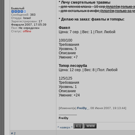
* Лечу смертельные травмы
- для членов клана - 10 сер
(платёж,только з
Бывалый
- для остальных в инфе
(платёж,только за у
Сообщений:
383
Откуда:
Israel
* Делаю на заказ: факелы и топоры:
Зарегистрирован:
17
Февраля 2007, 17:05:39
Факел
Пол:
Не определен
Статус:
offline
Цена: 7 сер. | Вес: 1 | Пол: Любой
100/100
Требования
Уровень: 5
Описание
Умение: +7
Топор лесоруба
Цена: 12 сер. | Вес: 8 | Пол: Любой
125/125
Требования
Уровень: 1
Описание
Умение: +24
[Изменил(а)
FreiDy_
, 08 Июня 2007, 19:13:44]
--------------------
FreiDy
^ наверх ^
# 2