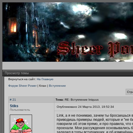
Просмотр темы
Вернуться на сайт:
На Главную
Форум Sheer Power
| Клан |
Вступление
Стр
# 21
Тема:
RE: Вступление Iniquus
Stiks
Опубликовано 24 Марта 2013, 19:52:34
Пользователь
Link, а я не понимаю, зачем ты бросаешься 
приводишь примеры людей, которые и "не был
говорили об этом прямо, и про правила, что 
проехали. Мои рассуждения основывались б
залазил в топы вступающих, и об изменённы