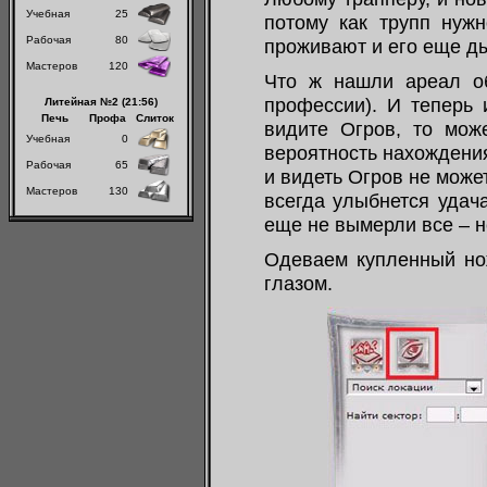
Учебная
25
потому как трупп нужн
Рабочая
80
проживают и его еще д
Мастеров
120
Что ж нашли ареал об
профессии). И теперь 
Литейная №2 (21:56)
Печь
Профа
Слиток
видите Огров, то може
Учебная
0
вероятность нахождени
Рабочая
65
и видеть Огров не може
Мастеров
130
всегда улыбнется удач
еще не вымерли все – н
Одеваем купленный нож
глазом.