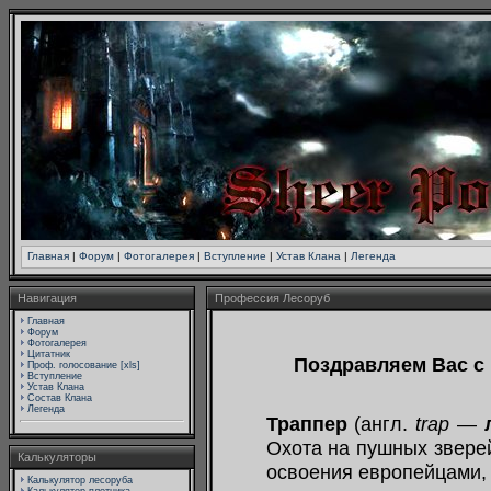
Главная
|
Форум
|
Фотогалерея
|
Вступление
|
Устав Клана
|
Легенда
Навигация
Профессия Лесоруб
Главная
Форум
Фотогалерея
Цитатник
Поздравляем Вас с
Проф. голосование [xls]
Вступление
Устав Клана
Состав Клана
Легенда
Траппер
(англ.
trap
—
Охота на пушных звере
Калькуляторы
освоения европейцами, 
Калькулятор лесоруба