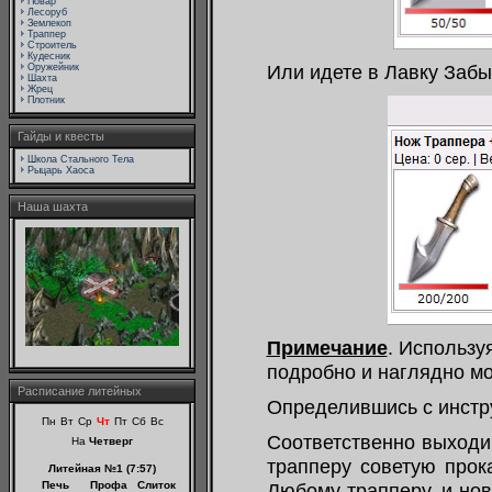
Повар
Лесоруб
Землекоп
Траппер
Строитель
Кудесник
Или идете в Лавку Забы
Оружейник
Шахта
Жрец
Плотник
Гайды и квесты
Школа Стального Тела
Рыцарь Хаоса
Наша шахта
Примечание
. Использу
подробно и наглядно м
Расписание литейных
Определившись с инстру
Пн
Вт
Ср
Чт
Пт
Сб
Вс
Соответственно выходи
На
Четверг
трапперу советую прока
Литейная №1 (7:57)
Печь
Профа
Слиток
Любому трапперу, и нов