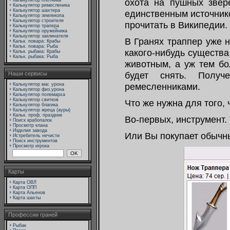
охота на пушных звер
Калькулятор плотника
Калькулятор ремесленика
Калькулятор шахтера
единственным источник
Калькулятор землекопа
Калькулятор строителя
прочитать в Википедии.
Калькулятор трапера
Калькулятор оружейника
Калькулятор заклинателя
В Гранях траппер уже н
Кальк. повара: Крабы
Кальк. повара: Рыба
какого-нибудь существа
Кальк. рыбака: Крабы
Кальк. рыбака: Рыба
животным, а уж тем бол
будет снять. Получ
Наши сервисы
ремесленниками.
Калькулятор маг. урона
Калькулятор физ.урона
Калькулятор полемарха
Калькулятор свитков
Что же нужна для того, 
Калькулятор благика
Калькулятор жреца (ауры)
Кальк. проф. праздник
Во-первых, инструмент. 
Поиск крабопалок
Просмотр клана
Изделия завода
Или Вы покупает обычн
Истребитель нечисти
Поиск инструментов
Просмотр игрока
Карты
Карта ОВЛ
Карта ОПП
Карта Альенов
Карта шахты
Профессии граней
Рыбак