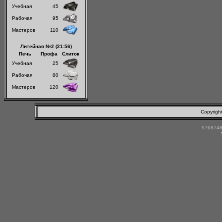
Учебная
45
Рабочая
95
Мастеров
110
Литейная №2 (21:56)
Печь
Профа
Слиток
Учебная
25
Рабочая
80
Мастеров
120
Copyrigh
9768748