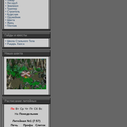
Повар
Лесоруб
Землекоп
Траппер
Строитель
Кудесник
Оружейник
Шахта
Жрец
Плотник
Гайды и квесты
Школа Стального Тела
Рыцарь Хаоса
Наша шахта
Расписание литейных
Пн
Вт
Ср
Чт
Пт
Сб
Вс
На
Понедельник
Литейная №1 (7:57)
Печь
Профа
Слиток