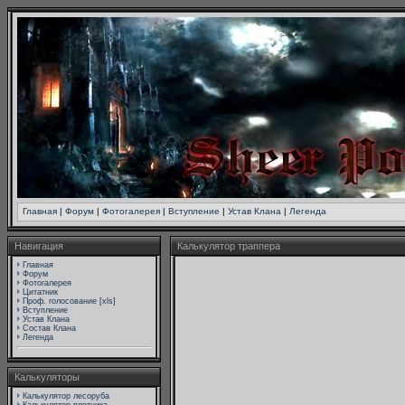
Главная
|
Форум
|
Фотогалерея
|
Вступление
|
Устав Клана
|
Легенда
Навигация
Калькулятор траппера
Главная
Форум
Фотогалерея
Цитатник
Проф. голосование [xls]
Вступление
Устав Клана
Состав Клана
Легенда
Калькуляторы
Калькулятор лесоруба