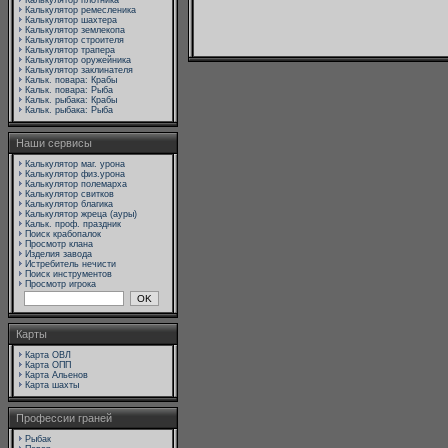
Калькулятор плотника
Калькулятор ремесленика
Калькулятор шахтера
Калькулятор землекопа
Калькулятор строителя
Калькулятор трапера
Калькулятор оружейника
Калькулятор заклинателя
Кальк. повара: Крабы
Кальк. повара: Рыба
Кальк. рыбака: Крабы
Кальк. рыбака: Рыба
Наши сервисы
Калькулятор маг. урона
Калькулятор физ.урона
Калькулятор полемарха
Калькулятор свитков
Калькулятор благика
Калькулятор жреца (ауры)
Кальк. проф. праздник
Поиск крабопалок
Просмотр клана
Изделия завода
Истребитель нечисти
Поиск инструментов
Просмотр игрока
Карты
Карта ОВЛ
Карта ОПП
Карта Альенов
Карта шахты
Профессии граней
Рыбак