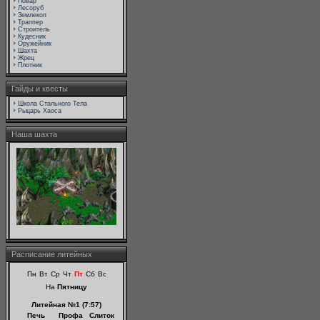
Повар
Лесоруб
Землекоп
Траппер
Строитель
Кудесник
Оружейник
Шахта
Жрец
Плотник
Гайды и квесты
Школа Стального Тела
Рыцарь Хаоса
Наша шахта
Расписание литейных
Пн
Вт
Ср
Чт
Пт
Сб
Вс
На
Пятницу
Литейная №1 (7:57)
Печь
Профа
Слиток