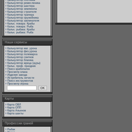
Калькулятор плотника
Калькулятор ремесленика
Калькулятор шахтера
Калькулятор землекопа
Калькулятор строителя
Калькулятор трапера
Калькулятор оружейника
Калькулятор заклинателя
Кальк. повара: Крабы
Кальк. повара: Рыба
Кальк. рыбака: Крабы
Кальк. рыбака: Рыба
Наши сервисы
Калькулятор маг. урона
Калькулятор физ.урона
Калькулятор полемарха
Калькулятор свитков
Калькулятор благика
Калькулятор жреца (ауры)
Кальк. проф. праздник
Поиск крабопалок
Просмотр клана
Изделия завода
Истребитель нечисти
Поиск инструментов
Просмотр игрока
Карты
Карта ОВЛ
Карта ОПП
Карта Альенов
Карта шахты
Профессии граней
Рыбак