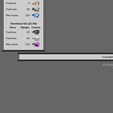
Учебная
0
Рабочая
65
Мастеров
110
Литейная №2 (21:56)
Печь
Профа
Слиток
Учебная
25
Рабочая
80
Мастеров
120
Copyrigh
9765893