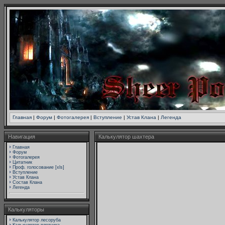
Главная
|
Форум
|
Фотогалерея
|
Вступление
|
Устав Клана
|
Легенда
Навигация
Калькулятор шахтера
Главная
Форум
Фотогалерея
Цитатник
Проф. голосование [xls]
Вступление
Устав Клана
Состав Клана
Легенда
Калькуляторы
Калькулятор лесоруба