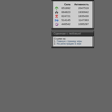
Сила
Активность
651892
2047519
664823
1930942
624721
1835430
514145
1147363
446542
1095297
Одминам с любовью!
Ссылки на:
1.
Главную страницу игры
2.
На регистрацию в игре