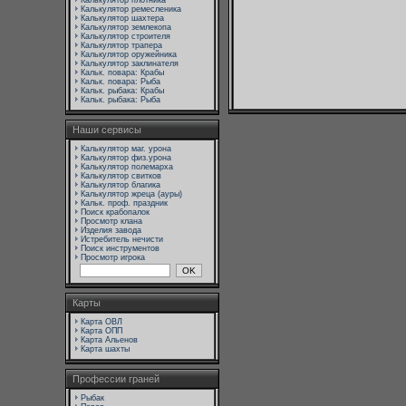
Калькулятор плотника
Калькулятор ремесленика
Калькулятор шахтера
Калькулятор землекопа
Калькулятор строителя
Калькулятор трапера
Калькулятор оружейника
Калькулятор заклинателя
Кальк. повара: Крабы
Кальк. повара: Рыба
Кальк. рыбака: Крабы
Кальк. рыбака: Рыба
Наши сервисы
Калькулятор маг. урона
Калькулятор физ.урона
Калькулятор полемарха
Калькулятор свитков
Калькулятор благика
Калькулятор жреца (ауры)
Кальк. проф. праздник
Поиск крабопалок
Просмотр клана
Изделия завода
Истребитель нечисти
Поиск инструментов
Просмотр игрока
Карты
Карта ОВЛ
Карта ОПП
Карта Альенов
Карта шахты
Профессии граней
Рыбак