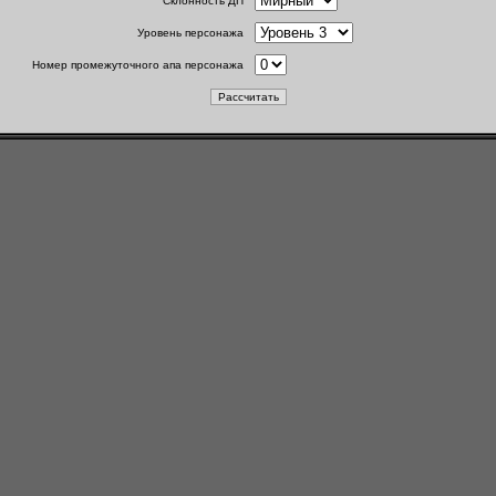
Склонность ДП
Уровень персонажа
Номер промежуточного апа персонажа