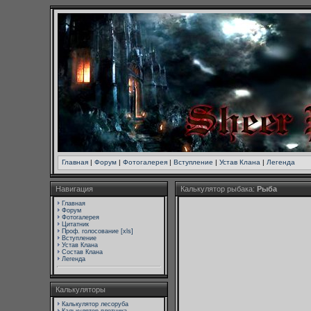
Главная
|
Форум
|
Фотогалерея
|
Вступление
|
Устав Клана
|
Легенда
Навигация
Калькулятор рыбака:
Рыба
Главная
Форум
Фотогалерея
Цитатник
Проф. голосование [xls]
Вступление
Устав Клана
Состав Клана
Легенда
Калькуляторы
Калькулятор лесоруба