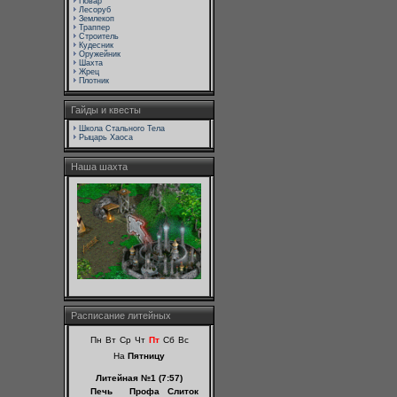
Повар
Лесоруб
Землекоп
Траппер
Строитель
Кудесник
Оружейник
Шахта
Жрец
Плотник
Гайды и квесты
Школа Стального Тела
Рыцарь Хаоса
Наша шахта
Расписание литейных
Пн
Вт
Ср
Чт
Пт
Сб
Вс
На
Пятницу
Литейная №1 (7:57)
Печь
Профа
Слиток