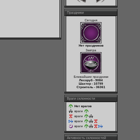
Праздники
Сегодня
Нет праздников
Завтра
Ближайшие праздники
Лесоруб - 9084
Шахтер - 10799
Строитель - 36361
Враги склонности
Нет врагов
враги
враги
враги
враги
Активность склонностей