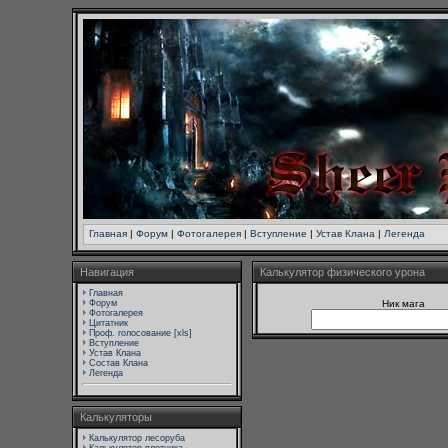
Главная
|
Форум
|
Фотогалерея
|
Вступление
|
Устав Клана
|
Легенда
Навигация
Калькулятор физического урона
Главная
Форум
Ник мага
Фотогалерея
Цитатник
Проф. голосование [xls]
Вступление
Устав Клана
Состав Клана
Легенда
Калькуляторы
Калькулятор лесоруба