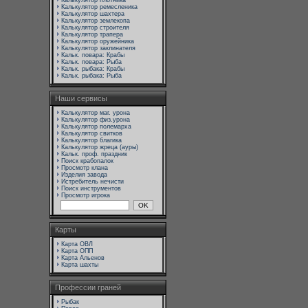
Калькулятор плотника
Калькулятор ремесленика
Калькулятор шахтера
Калькулятор землекопа
Калькулятор строителя
Калькулятор трапера
Калькулятор оружейника
Калькулятор заклинателя
Кальк. повара: Крабы
Кальк. повара: Рыба
Кальк. рыбака: Крабы
Кальк. рыбака: Рыба
Наши сервисы
Калькулятор маг. урона
Калькулятор физ.урона
Калькулятор полемарха
Калькулятор свитков
Калькулятор благика
Калькулятор жреца (ауры)
Кальк. проф. праздник
Поиск крабопалок
Просмотр клана
Изделия завода
Истребитель нечисти
Поиск инструментов
Просмотр игрока
Карты
Карта ОВЛ
Карта ОПП
Карта Альенов
Карта шахты
Профессии граней
Рыбак