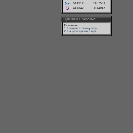
514312
1167501
447842
1114946
Одминам с любовью!
Ссылки на:
1.
Главную страницу игры
2.
На регистрацию в игре