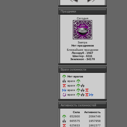
Праздники
Сегодня
Завтра
Нет праздников
Ближайшие праздники
Лесоруб - 1947
Шахтер - 6111
Землекоп - 34170
Враги склонности
Нет врагов
враги
враги
враги
враги
Активность склонностей
Сила
Активность
652600
2084746
665575
1957958
625833
1861577