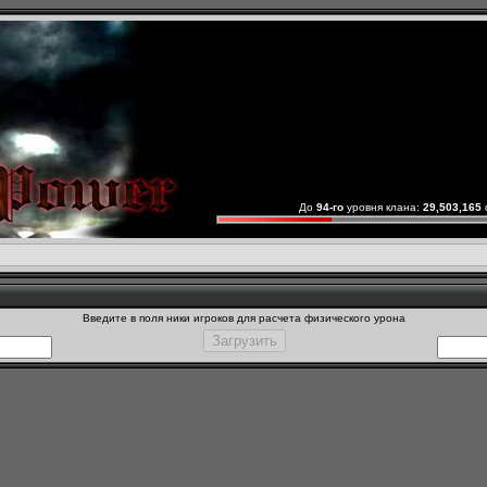
До
94-го
уровня клана:
29,503,165
Введите в поля ники игроков для расчета физического урона