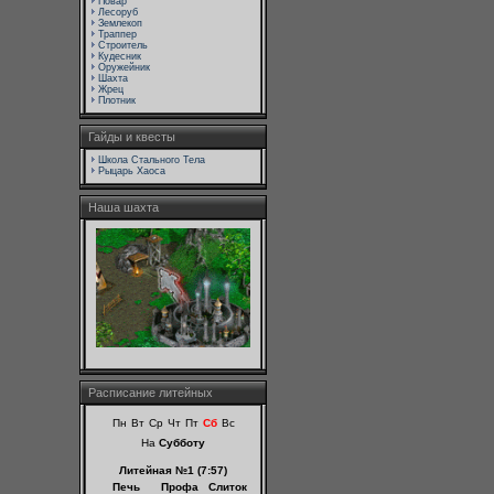
Повар
Лесоруб
Землекоп
Траппер
Строитель
Кудесник
Оружейник
Шахта
Жрец
Плотник
Гайды и квесты
Школа Стального Тела
Рыцарь Хаоса
Наша шахта
Расписание литейных
Пн
Вт
Ср
Чт
Пт
Сб
Вс
На
Субботу
Литейная №1 (7:57)
Печь
Профа
Слиток