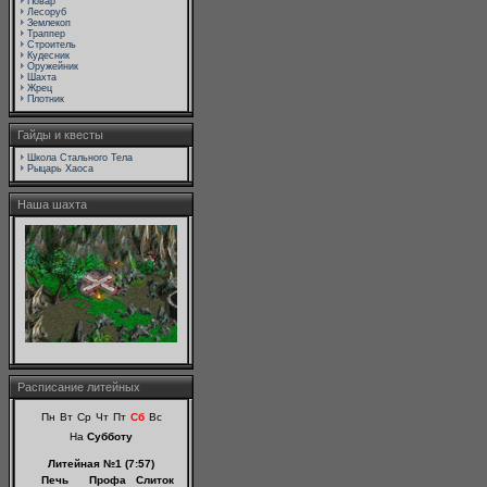
Повар
Лесоруб
Землекоп
Траппер
Строитель
Кудесник
Оружейник
Шахта
Жрец
Плотник
Гайды и квесты
Школа Стального Тела
Рыцарь Хаоса
Наша шахта
Расписание литейных
Пн
Вт
Ср
Чт
Пт
Сб
Вс
На
Субботу
Литейная №1 (7:57)
Печь
Профа
Слиток