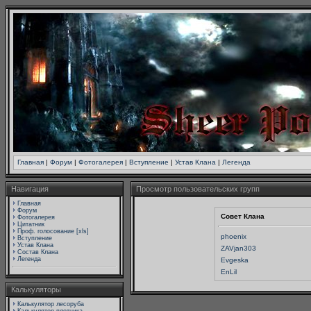
Главная
|
Форум
|
Фотогалерея
|
Вступление
|
Устав Клана
|
Легенда
Навигация
Просмотр пользовательских групп
Главная
Форум
Совет Клана
Фотогалерея
Цитатник
Проф. голосование [xls]
phoenix
Вступление
Устав Клана
ZAVjan303
Состав Клана
Легенда
Evgeska
EnLil
Калькуляторы
Калькулятор лесоруба