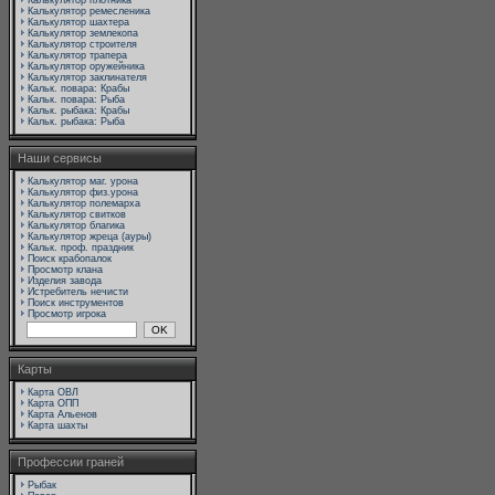
Калькулятор плотника
Калькулятор ремесленика
Калькулятор шахтера
Калькулятор землекопа
Калькулятор строителя
Калькулятор трапера
Калькулятор оружейника
Калькулятор заклинателя
Кальк. повара: Крабы
Кальк. повара: Рыба
Кальк. рыбака: Крабы
Кальк. рыбака: Рыба
Наши сервисы
Калькулятор маг. урона
Калькулятор физ.урона
Калькулятор полемарха
Калькулятор свитков
Калькулятор благика
Калькулятор жреца (ауры)
Кальк. проф. праздник
Поиск крабопалок
Просмотр клана
Изделия завода
Истребитель нечисти
Поиск инструментов
Просмотр игрока
Карты
Карта ОВЛ
Карта ОПП
Карта Альенов
Карта шахты
Профессии граней
Рыбак