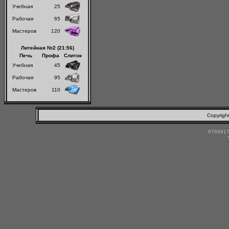
Учебная
25
Рабочая
65
Мастеров
120
Литейная №2 (21:56)
Печь
Профа
Слиток
Учебная
45
Рабочая
95
Мастеров
110
Copyrigh
9766917