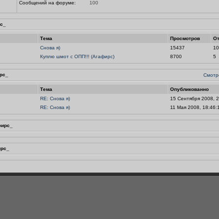
Сообщений на форуме:
100
с_
Тема
Просмотров
От
Снова я)
15437
10
Куплю шмот с ОПП!!! (Агафирс)
8700
5
рс_
Смотр
Тема
Опубликованно
RE: Снова я)
15 Сентября 2008, 2
RE: Снова я)
11 Мая 2008, 18:46:
фирс_
ирс_