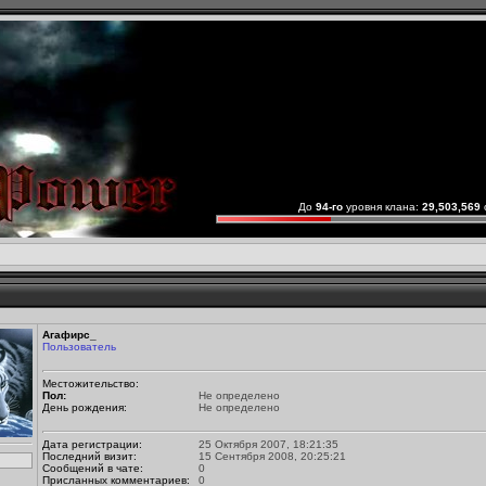
До
94-го
уровня клана:
29,503,569
Агафирс_
Пользователь
Местожительство:
Пол:
Не определено
День рождения:
Не определено
Дата регистрации:
25 Октября 2007, 18:21:35
Последний визит:
15 Сентября 2008, 20:25:21
Сообщений в чате:
0
Присланных комментариев:
0