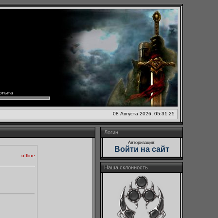
опыта
08 Августа 2026, 05:31:25
Логин
Авторизация:
Войти на сайт
offline
Наша склонность