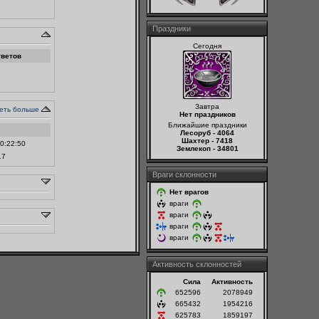
Праздники
Сегодня
ветов
Завтра
еть больше
Нет праздников
Ближайшие праздники
Лесоруб - 4064
Шахтер - 7418
0:22:50
Землекоп - 34801
17
Враги склонности
Нет врагов
враги
враги
враги
враги
Активность склонностей
Сила
Активность
652596
2078949
665432
1954216
625783
1859197