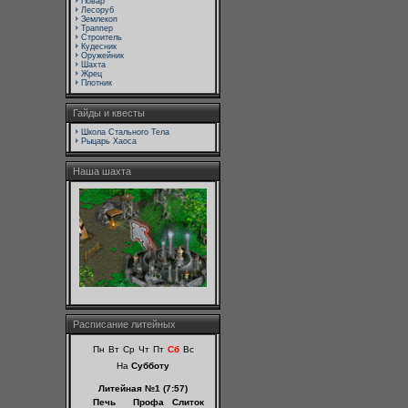
Повар
Лесоруб
Землекоп
Траппер
Строитель
Кудесник
Оружейник
Шахта
Жрец
Плотник
Гайды и квесты
Школа Стального Тела
Рыцарь Хаоса
Наша шахта
Расписание литейных
Пн
Вт
Ср
Чт
Пт
Сб
Вс
На
Субботу
Литейная №1 (7:57)
Печь
Профа
Слиток