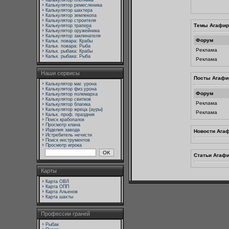
Калькулятор плотника
Калькулятор ремесленика
Калькулятор шахтера
Калькулятор землекопа
Калькулятор строителя
Темы Агафир
Калькулятор трапера
Калькулятор оружейника
Калькулятор заклинателя
Форум
Кальк. повара: Крабы
Кальк. повара: Рыба
Реклама
Кальк. рыбака: Крабы
Кальк. рыбака: Рыба
Реклама
Наши сервисы
Посты Агафи
Калькулятор маг. урона
Калькулятор физ.урона
Форум
Калькулятор полемарха
Калькулятор свитков
Реклама
Калькулятор благика
Калькулятор жреца (ауры)
Реклама
Кальк. проф. праздник
Поиск крабопалок
Просмотр клана
Изделия завода
Новости Ага
Истребитель нечисти
Поиск инструментов
Просмотр игрока
Статьи Агаф
Карты
Карта ОВЛ
Карта ОПП
Карта Альенов
Карта шахты
Профессии граней
Рыбак