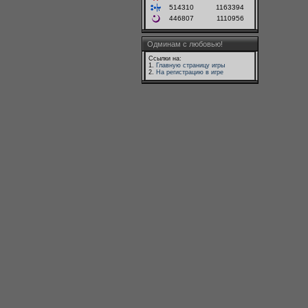
514310
1163394
446807
1110956
Одминам с любовью!
Ссылки на:
1.
Главную страницу игры
2.
На регистрацию в игре