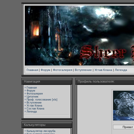
Главная
|
Форум
|
Фотогалерея
|
Вступление
|
Устав Клана
|
Легенда
Навигация
Профиль пользователя:
Главная
Форум
Фотогалерея
Цитатник
Проф. голосование [xls]
Вступление
Устав Клана
Состав Клана
Легенда
Калькуляторы
Калькулятор лесоруба