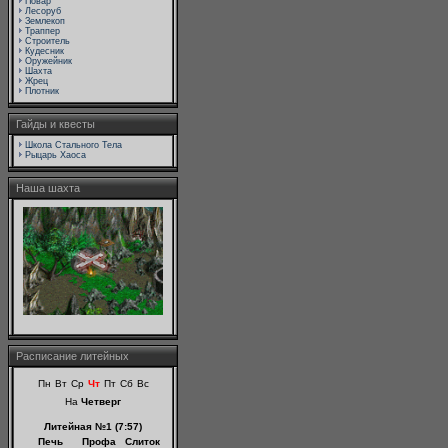
Повар
Лесоруб
Землекоп
Траппер
Строитель
Кудесник
Оружейник
Шахта
Жрец
Плотник
Гайды и квесты
Школа Стального Тела
Рыцарь Хаоса
Наша шахта
Расписание литейных
Пн
Вт
Ср
Чт
Пт
Сб
Вс
На
Четверг
Литейная №1 (7:57)
Печь
Профа
Слиток