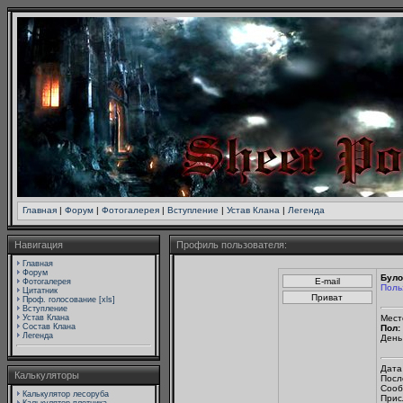
Главная
|
Форум
|
Фотогалерея
|
Вступление
|
Устав Клана
|
Легенда
Навигация
Профиль пользователя:
Главная
Форум
Бул
Фотогалерея
Поль
Цитатник
Проф. голосование [xls]
Вступление
Устав Клана
Мест
Состав Клана
Пол:
Легенда
День
Дата
Калькуляторы
Посл
Сооб
Калькулятор лесоруба
Прис