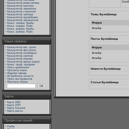
Калькулятор плотника
Сооб
Калькулятор ремесленика
Калькулятор шахтера
Калькулятор землекопа
Калькулятор строителя
Темы БулоШница
Калькулятор трапера
Калькулятор оружейника
Калькулятор заклинателя
Форум
Кальк. повара: Крабы
Кальк. повара: Рыба
Флейм
Кальк. рыбака: Крабы
Кальк. рыбака: Рыба
Посты БулоШница
Наши сервисы
Калькулятор маг. урона
Форум
Калькулятор физ.урона
Флейм
Калькулятор полемарха
Калькулятор свитков
Флейм
Калькулятор благика
Калькулятор жреца (ауры)
Кальк. проф. праздник
Поиск крабопалок
Новости БулоШница
Просмотр клана
Изделия завода
Истребитель нечисти
Поиск инструментов
Просмотр игрока
Статьи БулоШница
Карты
Карта ОВЛ
Карта ОПП
Карта Альенов
Карта шахты
Профессии граней
Рыбак